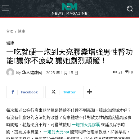
首页
健康
健康
一吃就硬一炮到天亮膠囊增強男性腎功
能!讓你不疲軟 讓她劇烈顛簸！
By
华人健康网
21
0
2025 年 1 月 15 日
Facebook
Twitter
每次和老公進行房事期間總是體驗不佳達不到高潮，這該怎麽辦才好？
有沒有什麽好的方法能夠改善？房事體驗不佳對於男性敏感度過高房事
時間短、勃起硬度不夠，可嘗試使用
一炮到天亮膠囊
來延長房事時
間，提高房事質量，
一炮到天亮ppt
能幫助降低龜頭敏感，抑製早射，
延長房事時間，行房前30分鐘吃一粒即可，120小時長時間有效不影響