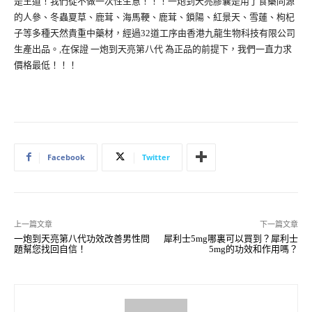
是王道！我們從不做一次性生意！！！一炮到天亮膠囊是用了食藥同源
的人參、冬蟲夏草、鹿茸、海馬鞕、鹿茸、鎖陽、紅景天、雪蓮、枸杞
子等多種天然貴重中藥材，經過32道工序由香港九龍生物科技有限公司
生產出品。,在保證 一炮到天亮第八代 為正品的前提下，我們一直力求
價格最低！！！
Facebook
Twitter
上一篇文章
下一篇文章
一炮到天亮第八代功效改善男性問
犀利士5mg哪裏可以買到？犀利士
題幫您找回自信！
5mg的功效和作用嗎？