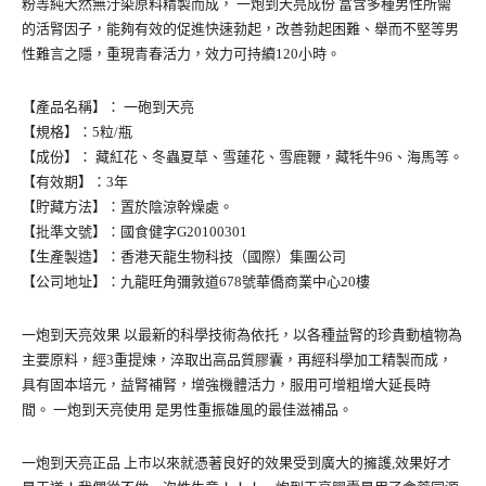
粉等純天然無汙染原料精製而成， 一炮到天亮成份 ​​​​​​​富含多種男性所需
的活腎因子，能夠有效的促進快速勃起，改善勃起困難、舉而不堅等男
性難言之隱，重現青春活力，效力可持續120小時。
【產品名稱】： 一砲到天亮
【規格】：5粒/瓶
【成份】： 藏紅花、冬蟲夏草、雪蓮花、雪鹿鞭，藏牦牛96、海馬等。
【有效期】：3年
【貯藏方法】：置於陰涼幹燥處。
【批準文號】：國食健字G20100301
【生產製造】：香港天龍生物科技（國際）集團公司
【公司地址】：九龍旺角彌敦道678號華僑商業中心20樓
一炮到天亮效果 以最新的科學技術為依托，以各種益腎的珍貴動植物為
主要原料，經3重提煉，淬取出高品質膠囊，再經科學加工精製而成，
具有固本培元，益腎補腎，增強機體活力，服用可增粗增大延長時
間。 一炮到天亮使用 是男性重振雄風的最佳滋補品。
一炮到天亮正品 上市以來就憑著良好的效果受到廣大的擁護,效果好才