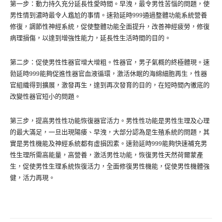
第一步：動力持久充分延長性愛時間。早洩，最令男性苦惱的問題，使
男性情到濃時最令人尷尬的事情。速勃延時999通過整體功能系統營養
修復，調節性神經系統，促使整體功能全面提升，改善神經疲勞，修復
病理損傷，以達到增強性能力，延長性生活時間的目的。
第二步：促使男性性器官增大增粗。性器官，男子氣概的終極體現。速
勃延時999能夠促進性器官血液循環，激活休眠的海綿細胞再生，性器
官組織得到擴展，激發再生，達到再次發育的目的，在短時間內徹底的
改變性器官短小的問題。
第三步，提高男性性功能恢復器官活力。男性性功能是男性生理及心理
的最大滿足，一旦出現陽痿、早洩，大部分認為是生殖系統的問題，其
實是男性機能及神經系統都有虛損因素。速勃延時999能夠快速補充男
性生理所需高能量，高營養，激活男性功能，恢復男性天然荷爾蒙產
生，促使男性生理系統恢復活力，全面修復男性機能，促使男性機體強
健，活力再現。