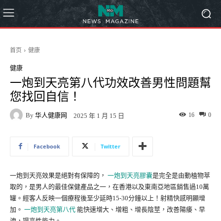
首页
健康
健康
一炮到天亮第八代功效改善男性問題幫
您找回自信！
By
华人健康网
16
0
2025 年 1 月 15 日
Facebook
Twitter
一炮到天亮效果是絕對有保障的，
一炮到天亮膠囊
是完全是由動植物萃
取的，是男人的最佳保健產品之一，在香港以及東南亞地區銷售過10萬
罐。經客人反映一個療程後至少延時15-30分鐘以上！射精快感明顯增
加。
一炮到天亮第八代
能快速增大、增粗、增長陰莖，改善陽痿、早
洩，提高性能力。