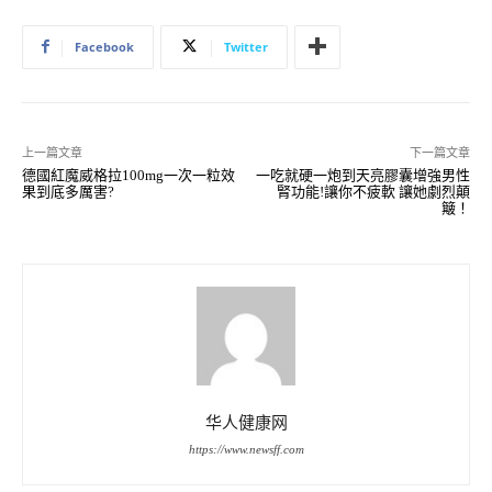
Facebook
Twitter
上一篇文章
下一篇文章
德國紅魔威格拉100mg一次一粒效
一吃就硬一炮到天亮膠囊增強男性
果到底多厲害?
腎功能!讓你不疲軟 讓她劇烈顛
簸！
华人健康网
https://www.newsff.com