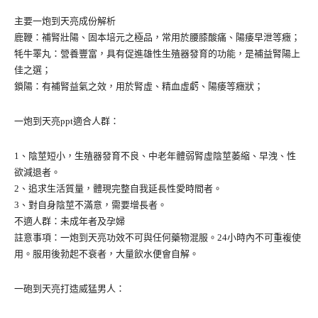
主要一炮到天亮成份解析
鹿鞭：補腎壯陽、固本培元之極品，常用於腰膝酸痛、陽痿早泄等癥；
牦牛睪丸：營養豐富，具有促進雄性生殖器發育的功能，是補益腎陽上
佳之選；
鎖陽：有補腎益氣之效，用於腎虛、精血虛虧、陽痿等癥狀；
一炮到天亮ppt適合人群：
1、陰莖短小，生殖器發育不良、中老年體弱腎虛陰莖萎縮、早洩、性
欲減退者。
2、追求生活質量，體現完整自我延長性愛時間者。
3、對自身陰莖不滿意，需要增長者。
不適人群：未成年者及孕婦
註意事項：一炮到天亮功效不可與任何藥物混服。24小時內不可重複使
用。服用後勃起不衰者，大量飲水便會自解。
一砲到天亮打造威猛男人：