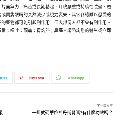
、片面無力、痛苦或長期勃起、耳鳴嚴重或持續性眩暈、嚴
隻或兩隻眼睛的突然減少或視力喪失、其它各總難以忍受的
多的藥物都可能引起副作用，但大部份人都不會有副作用。
頭暈；嘔吐；頭痛；胃灼熱；鼻塞。請諮詢您的醫生或立即
itter
Pinterest
WhatsApp
下一篇文章
最
一想就硬華佗神丹補腎嗎?有什麽功效嗎？