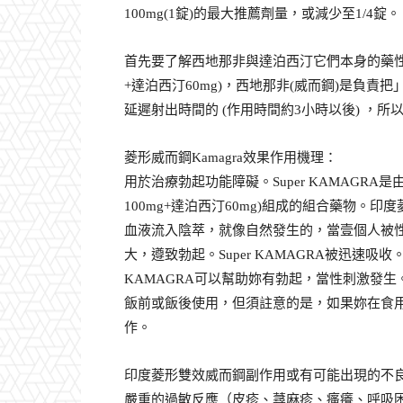
100mg(1錠)的最大推薦劑量，或減少至1/4錠。
首先要了解西地那非與達泊西汀它們本身的藥性作用
+達泊西汀60mg)，西地那非(威而鋼)是負責
延遲射出時間的 (作用時間約3小時以後) ，
菱形威而鋼Kamagra效果作用機理：
用於治療勃起功能障礙。Super KAMAGR
100mg+達泊西汀60mg)組成的組合藥物。印
血液流入陰萃，就像自然發生的，當壹個人被
大，遵致勃起。Super KAMAGRA被迅速吸收
KAMAGRA可以幫助妳有勃起，當性刺激發
飯前或飯後使用，但須註意的是，如果妳在食用高
作。
印度菱形雙效威而鋼副作用或有可能出現的不
嚴重的過敏反應（皮疹、蕁麻疹、瘙癢、呼吸