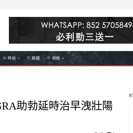
時尚
精選
視頻
S
GRA助勃延時治早洩壯陽