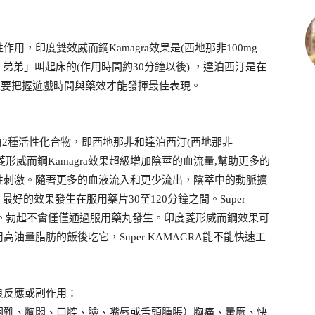
，印度雙效威而鋼Kamagra效果是(西地那非100mg
把」弟弟」叫起床的(作用時間約30分鐘以後) ，達泊西汀是在
所以要把握遊戲時間與藥效才能發揮最佳表現。
A是由2種活性化合物，即西地那非和達泊西汀(西地那非
度菱形威而鋼Kamagra效果超級增加陰莖的血流量,幫助更多的
性刺激。隨著更多的血液流入和更少流出，陰萃中的動脈擴
。最好的效果發生在服用藥片30至120分鐘之間。Super
生。勃起不會僅僅通過服用藥丸發生。印度菱形威而鋼效果可
油量脂肪的飯後吃它，Super KAMAGRA能不能快速工
良反應或副作用：
困難、胸悶、口腔、臉、嘴唇或舌頭腫脹）胸痛、暈厥、快