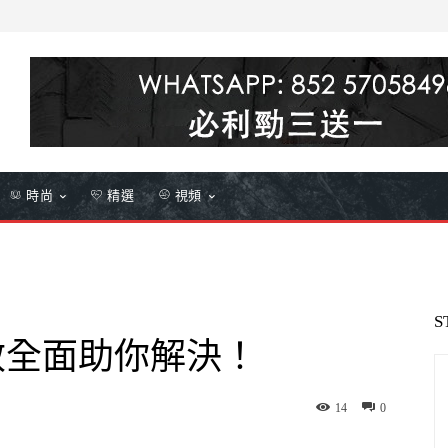
時尚
精選
視頻
S
效全面助你解決！
14
0