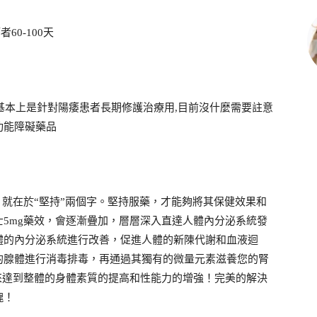
60-100天
,基本上是針對陽痿患者長期修護治療用,目前沒什麼需要註意
功能障礙藥品
！
，就在於“堅持”兩個字。堅持服藥，才能夠將其保健效果和
5mg藥效，會逐漸疊加，層層深入直達人體內分泌系統發
體的內分泌系統進行改善，促進人體的新陳代謝和血液迴
的腺體進行消毒排毒，再通過其獨有的微量元素滋養您的腎
來達到整體的身體素質的提高和性能力的增強！完美的解決
魄！