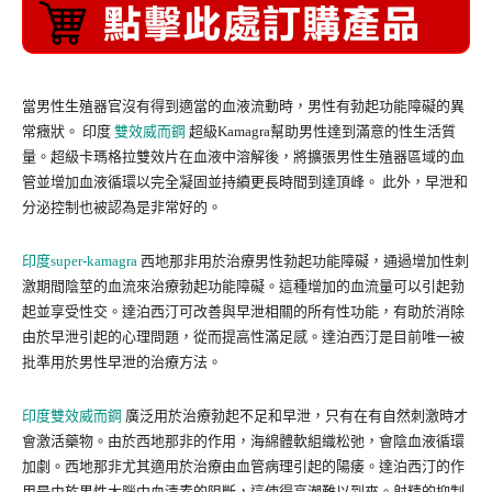
當男性生殖器官沒有得到適當的血液流動時，男性有勃起功能障礙的異
常癥狀。 印度
雙效威而鋼
超級Kamagra幫助男性達到滿意的性生活質
量。超級卡瑪格拉雙效片在血液中溶解後，將擴張男性生殖器區域的血
管並增加血液循環以完全凝固並持續更長時間到達頂峰。 此外，早泄和
分泌控制也被認為是非常好的。
印度super-kamagra
西地那非用於治療男性勃起功能障礙，通過增加性刺
激期間陰莖的血流來治療勃起功能障礙。這種增加的血流量可以引起勃
起並享受性交。達泊西汀可改善與早泄相關的所有性功能，有助於消除
由於早泄引起的心理問題，從而提高性滿足感。達泊西汀是目前唯一被
批準用於男性早泄的治療方法。
印度雙效威而鋼
廣泛用於治療勃起不足和早泄，只有在有自然刺激時才
會激活藥物。由於西地那非的作用，海綿體軟組織松弛，會陰血液循環
加劇。西地那非尤其適用於治療由血管病理引起的陽痿。達泊西汀的作
用是由於男性大腦中血清素的阻斷，這使得高潮難以到來。射精的抑制