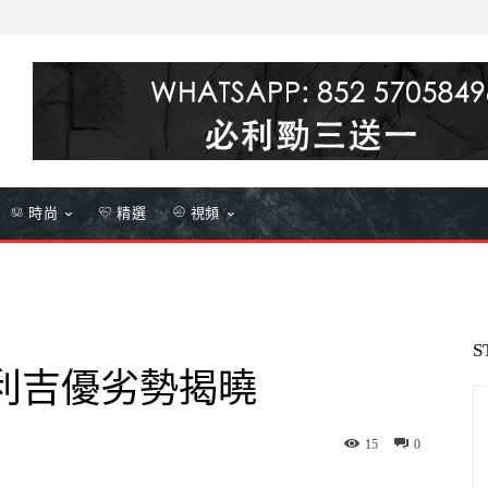
時尚
精選
視頻
S
e必利吉優劣勢揭曉
15
0