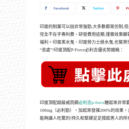
Facebook
Twitter
P
印度的制業可以說非常強勁,大多數都是仿制,
完全不在乎專利費、研發費用這類,僅需效果顯
福利。印度黑水鬼、印度勞力士綠水鬼,也幫男
“苦處”!印度頂配P-Force必利吉優劣勢揭曉：
印度頂配超級威而鋼
必利吉p-force
聽起來非常霸
100mg（必利勁），加起來發揮200%的效
能夠讓人吃驚的!持久和堅硬足足撐起男人的所