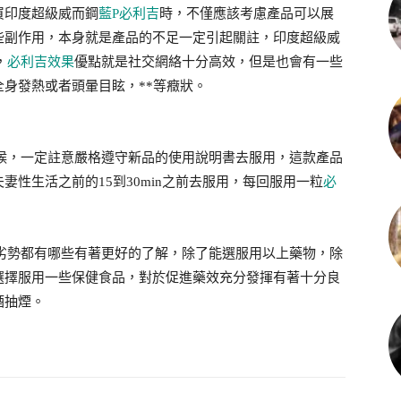
買印度超級威而鋼
藍P必利吉
時，不僅應該考慮產品可以展
些副作用，本身就是產品的不足一定引起關註，印度超級威
，
必利吉效果
優點就是社交網絡十分高效，但是也會有一些
身發熱或者頭暈目眩，**等癥狀。
的時候，一定註意嚴格遵守新品的使用說明書去服用，這款產品
性生活之前的15到30min之前去服用，每回服用一粒
必
吉優劣勢都有哪些有著更好的了解，除了能選服用以上藥物，除
選擇服用一些保健食品，對於促進藥效充分發揮有著十分良
酒抽煙。