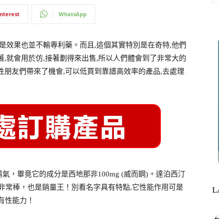
interest
WhatsApp
但是效果也並不輸專利藥。而且,這個其實特別是在奇特,他們
著,就會用於仿,接著劃得來出售,所以人們體會到了非常大的
性朋友們帶來了機會,可以低買到靠譜高效率的產品,去處理
氣，畢竟它的成分是西地那非100mg (威而鋼) + 達泊西汀
果，非常棒，也是銷量王！別看名字具有特點,它性能作用可是
L
有性能力！