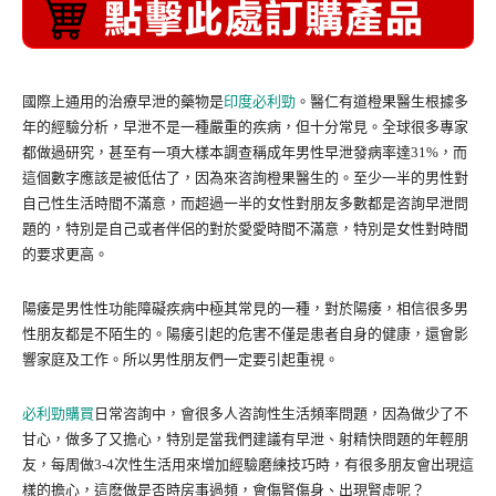
國際上通用的治療早泄的藥物是
印度必利勁
。醫仁有道橙果醫生根據多
年的經驗分析，早泄不是一種嚴重的疾病，但十分常見。全球很多專家
都做過研究，甚至有一項大樣本調查稱成年男性早泄發病率達31%，而
這個數字應該是被低估了，因為來咨詢橙果醫生的。至少一半的男性對
自己性生活時間不滿意，而超過一半的女性對朋友多數都是咨詢早泄問
題的，特別是自己或者伴侶的對於愛愛時間不滿意，特別是女性對時間
的要求更高。
陽痿是男性性功能障礙疾病中極其常見的一種，對於陽痿，相信很多男
性朋友都是不陌生的。陽痿引起的危害不僅是患者自身的健康，還會影
響家庭及工作。所以男性朋友們一定要引起重視。
必利勁購買
日常咨詢中，會很多人咨詢性生活頻率問題，因為做少了不
甘心，做多了又擔心，特別是當我們建議有早泄、射精快問題的年輕朋
友，每周做3-4次性生活用來增加經驗磨練技巧時，有很多朋友會出現這
樣的擔心，這麽做是否時房事過頻，會傷腎傷身、出現腎虛呢？