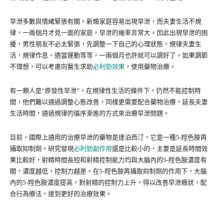
早泄多數與情緒緊張有關。新婚家庭容易出現早泄，而夫妻生活不規
律，一兩個月才見一面的家庭，早泄的幾率非常大。因此出現早泄的困
擾，男性朋友不必太緊張，先調整一下自己的心理狀態，規律夫妻生
活，規律作息、適當運動等等，一兩個月也許就可以調好了。如果調節
不理想，可以考慮向醫生求助
必利勁效果
，使用藥物治療。
有一類人是“原發性早泄”，在規律性生活的條件下，仍然不能控制時
間，他們難以通過調整心態改善，同樣更需要配合藥物治療，延長夫妻
生活時間，通過規律的循序漸進的方式來治療早泄問題。
目前，國際上通用的治療早泄的藥物是達泊西汀，它是一種5-羥色胺再
攝取抑制劑。研究發現
必利勁副作用
還是比較小的，主要是延長時間效
果比較好，射精時間長短和射精控制能力均與大腦內的5-羥色胺濃度有
關，濃度越低，控制力越差。在5-羥色胺再攝取抑制劑的作用下，大腦
內的5-羥色胺濃度提高，對射精的控制力上升，得以改善早泄癥狀，配
合行為療法，達到更好的治療效果。