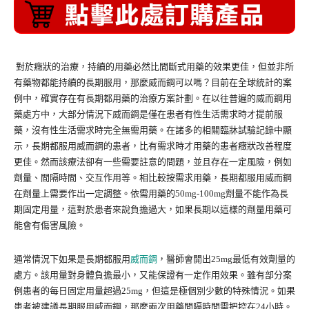
對於癥狀的治療，持續的用藥必然比間斷式用藥的效果更佳，但並非所
有藥物都能持續的長期服用，那麼威而鋼可以嗎？目前在全球統計的案
例中，確實存在有長期都用藥的治療方案計劃。在以往普遍的威而鋼用
藥處方中，大部分情況下威而鋼是僅在患者有性生活需求時才提前服
藥，沒有性生活需求時完全無需用藥。在諸多的相關臨牀試驗記錄中顯
示，長期都服用威而鋼的患者，比有需求時才用藥的患者癥狀改善程度
更佳。然而該療法卻有一些需要註意的問題，並且存在一定風險，例如
劑量、間隔時間、交互作用等。相比較按需求用藥，長期
都服用威而鋼
在劑量上需要作出一定調整。依需用藥的
50mg-100mg劑量不能作為
長
期固定用量，這對於患者來說負擔過大，如果長期以這樣的劑量用藥可
能會有傷害風險。
通常情況下如果是長期
都服用
威而鋼
，醫師會開出
25mg最低有效劑量的
處方。該用量對身體負擔最小，又能保證有一定作用效果。雖有部分案
例患者的每日固定用量超過25mg，但這是極個別少數的特殊情況。如果
患者被建議
長期
服用威而鋼，那麼兩次用藥間隔時間需把控在
24小時。