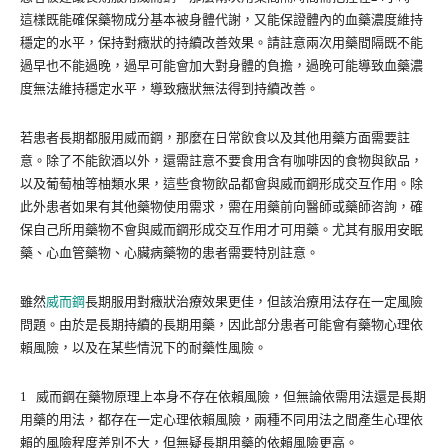
這樣既能確保藥物成分基本被身體代謝，又能保證體內的血藥濃度維持
穩定的水平，保持對癥狀的持續改善效果。請註意兩次用藥間隔既不能
過早也不能過晚，過早可能會加大對身體的負擔，過晚可能導致血藥濃
度無法維持穩定水平，導致癥狀無法得到持續改善。
若患者長期都服用威而鋼，那麼在日常飲食以及其他用藥方面需要註
意。除了不能飲酒以外，還需註意不要食用含有咖啡因的食物與飲品，
以及葡萄柚等柚類水果，這些食物飲品都會與威而鋼形成交互作用。除
此外患者如果有其他藥物使用需求，需在用藥前向醫師或藥師咨詢，確
保自己所用藥物不會與威而鋼形成交互作用才可用藥。尤其有服用安眠
藥、心血管藥物、心臟病藥物的患者需要特別註意。
雖然
威而鋼
長期服用對癥狀治療效果更佳，但該治療用法存在一定風險
問題。由於是長期持續的長期用藥，因此部分患者可能會有藥物心理依
賴風險，以及在某些情況下的耐藥性風險。
1 威而鋼在藥物原理上本身不存在依賴風險，但無論依需用法還是長期
用藥的用法，都存在一定心理依賴風險，兩種不同用法之間產生心理依
賴的風險程度差別不大，但無疑長期用藥的依賴風險更高。