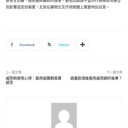
意安全用藥，遵照醫師藥師的指導，避免因錯誤不當的行為導致治療受
到影響或受到傷害，尤其在藥物交互作用問題上需要特別註意。
Facebook
Twitter
上一篇文章
下一篇文章
威而剛使用心得：服用威爾鋼真實
過量飲酒後服用威而鋼的後果？
感受