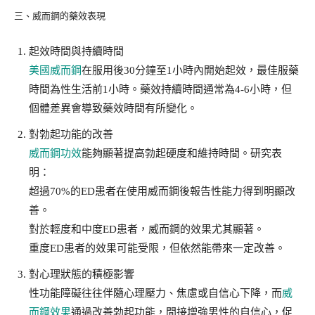
三、威而鋼的藥效表現
起效時間與持續時間
美國威而鋼
在服用後30分鐘至1小時內開始起效，最佳服藥
時間為性生活前1小時。藥效持續時間通常為4-6小時，但
個體差異會導致藥效時間有所變化。
對勃起功能的改善
威而鋼功效
能夠顯著提高勃起硬度和維持時間。研究表
明：
超過70%的ED患者在使用威而鋼後報告性能力得到明顯改
善。
對於輕度和中度ED患者，威而鋼的效果尤其顯著。
重度ED患者的效果可能受限，但依然能帶來一定改善。
對心理狀態的積極影響
性功能障礙往往伴隨心理壓力、焦慮或自信心下降，而
威
而鋼效果
通過改善勃起功能，間接增強男性的自信心，促