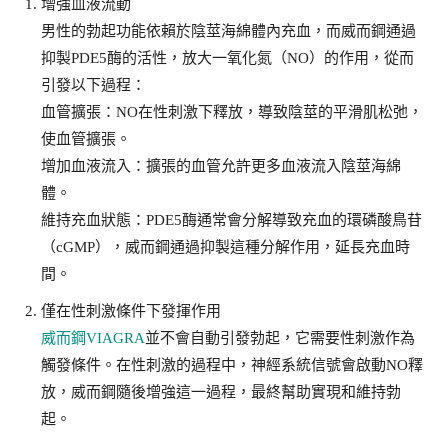
增強血液流動
男性的勃起功能依賴於陰莖海綿體內充血，而威而鋼通過
抑製PDE5酶的活性，放大一氧化氮（NO）的作用，從而
引發以下過程：
血管擴張：NO在性刺激下釋放，導致陰莖的平滑肌松弛，
使血管擴張。
增加血液流入：擴張的血管允許更多血液流入陰莖海綿
體。
維持充血狀態：PDE5酶通常會分解導致充血的環磷酸鳥苷
（cGMP），威而鋼通過抑製這種分解作用，延長充血時
間。
僅在性刺激條件下發揮作用
威而鋼VIAGRA
並不會自動引發勃起，它需要性刺激作為
觸發條件。在性刺激的過程中，神經系統信號會啟動NO釋
放，威而鋼隨後增強這一過程，最終幫助實現和維持勃
起。