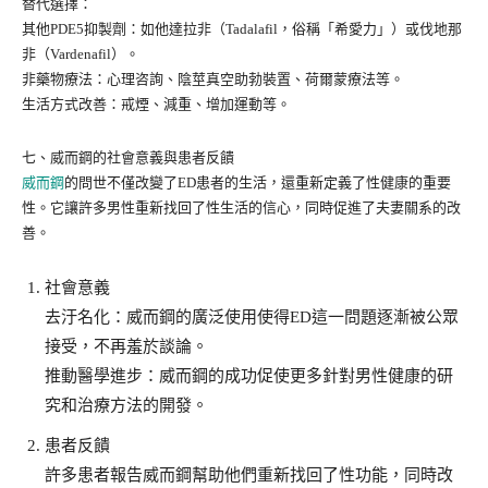
替代選擇：
其他PDE5抑製劑：如他達拉非（Tadalafil，俗稱「希愛力」）或伐地那
非（Vardenafil）。
非藥物療法：心理咨詢、陰莖真空助勃裝置、荷爾蒙療法等。
生活方式改善：戒煙、減重、增加運動等。
七、威而鋼的社會意義與患者反饋
威而鋼
的問世不僅改變了ED患者的生活，還重新定義了性健康的重要
性。它讓許多男性重新找回了性生活的信心，同時促進了夫妻關系的改
善。
社會意義
去汙名化：威而鋼的廣泛使用使得ED這一問題逐漸被公眾
接受，不再羞於談論。
推動醫學進步：威而鋼的成功促使更多針對男性健康的研
究和治療方法的開發。
患者反饋
許多患者報告威而鋼幫助他們重新找回了性功能，同時改