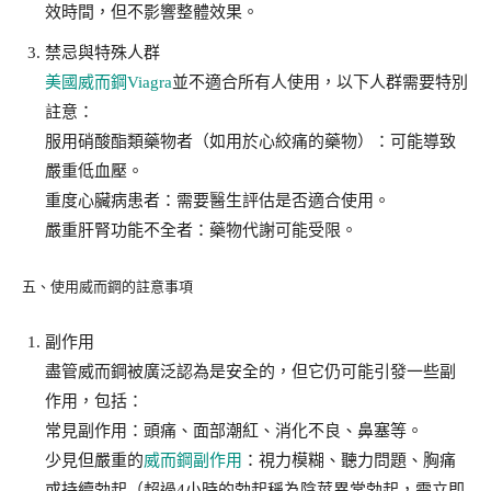
效時間，但不影響整體效果。
禁忌與特殊人群
美國威而鋼Viagra
並不適合所有人使用，以下人群需要特別
註意：
服用硝酸酯類藥物者（如用於心絞痛的藥物）：可能導致
嚴重低血壓。
重度心臟病患者：需要醫生評估是否適合使用。
嚴重肝腎功能不全者：藥物代謝可能受限。
五、使用威而鋼的註意事項
副作用
盡管威而鋼被廣泛認為是安全的，但它仍可能引發一些副
作用，包括：
常見副作用：頭痛、面部潮紅、消化不良、鼻塞等。
少見但嚴重的
威而鋼副作用
：視力模糊、聽力問題、胸痛
或持續勃起（超過4小時的勃起稱為陰莖異常勃起，需立即