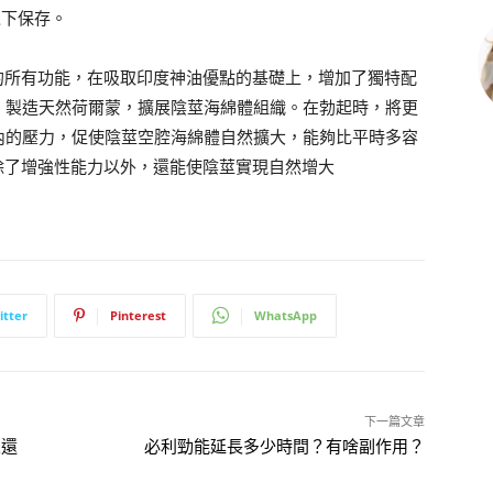
以下保存。
品的所有功能，在吸取印度神油優點的基礎上，增加了獨特配
，製造天然荷爾蒙，擴展陰莖海綿體組織。在勃起時，將更
內的壓力，促使陰莖空腔海綿體自然擴大，能夠比平時多容
除了增強性能力以外，還能使陰莖實現自然增大
itter
Pinterest
WhatsApp
下一篇文章
人還
必利勁能延長多少時間？有啥副作用？