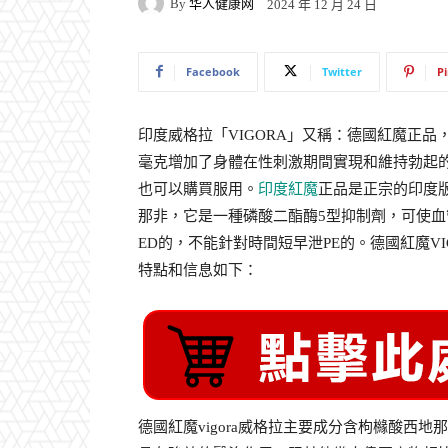
By
华人健康网
2024 年 12 月 24 日
Facebook
Twitter
P
印度威格拉「VIGORA」又稱：德國紅魔正
毫克增加了身體在性刺激期間實現和維持勃起
也可以購買服用。
印度紅魔
正品是正宗的印度
那非，它是一種磷酸二酯酶5型抑制劑，可使
ED的，不能針對時間短早泄PE的。德國紅魔VI
特點和信息如下：
德國紅魔vigora威格拉主要成分含枸櫞酸西地那非si