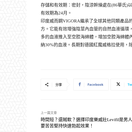
存儲和有效期：密封，陰涼幹燥處在(86華氏)
有效期為24月。
印度威而鋼VIGORA繼承了全球其他同類產
方。它能有效增強陰莖內血管的自然血液循環
多的血液推入至空腔海綿體，增加空腔海綿體
納30%的血液。長期對德國紅魔威格拉使用，
Facebook
Tw
分享
上一篇文章
時間短？還賊軟？選擇印度樂威壯Levifil是男
要苦苦堅持快速勃起效果！