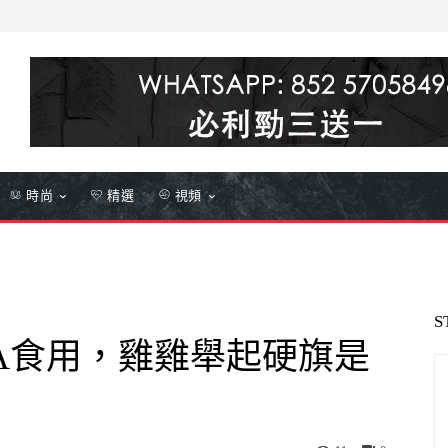
時尚
精選
視頻
S
RA食用，雞雞舉起硬旗是