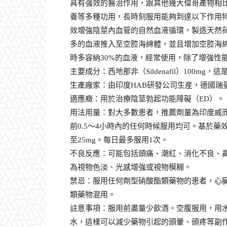
具有強效的醫治作用，跟其他幾大偉哥產物相
養等多種功用，長時刻服用能夠到達以下作用
效增強陰莖內血管的自然血液循環，製造天然
多的血液推入至空腔海綿體，並且增加空腔海
時多容納30%的血液，經常使用，除了增強性
主要成分：西地那非（Sildenafil）100mg
生產廠家：由印度HAB研發公司生産，德國瑞
適應癥：用於治療陰莖勃起功能障礙（ED）。
用法用量：對大多數患者，推薦劑量為印度威而
前0.5～4小時內的任何時候服用均可。基於藥
至25mg。每日最多服用1次。
不良反應：可能包括頭痛、潮紅、消化不良、
為視物色淡、光感增強或視物模糊。
禁忌：服用任何劑型硝酸酯類藥物的患者，心
類藥物混用。
註意事項：服用前盡量少飲酒。空腹服用，用水至
水，這樣可以減少藥物引起的頭暈、頭疼等副