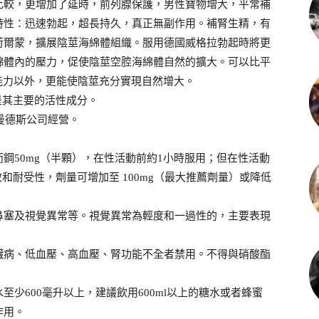
比較，更增加了延時，前列腺保護，男性寶物增大，平常補
特性：迅速勃起，超長持久，真正無副作用。補腎生精，有
荷爾蒙，擴展陰莖海綿體組織。服用德國威格拉勃起時將更
綿體內的壓力，促使陰莖空腔海綿體自然的擴大。可以比平
能力以外，更能使陰莖充分實現自然增大。
，這是其主要的活性成分。
曼德斯公司經營。
鋼50mg（半顆），在性活動前約1小時服用；但在性活動
效和耐受性，劑量可增加至 100mg（最大推薦劑量）或降低
鼻塞及視覺異常等。視覺異常為輕度和一過性的，主要表現
臟病、低血壓、高血壓、腎功能不全者禁用。不得與硝酸酯
少600毫升以上，建議飲用600ml以上的糖水或者蜂蜜
作用。