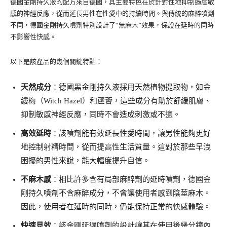
德國金剛持久液的配方來自德國，其主要特色在於針對性地抑制過度敏
感的神經反應，從而延長男性在性愛中的持續時間。與傳統的麻醉噴劑
不同，德國金剛持久噴劑特別設計了“無麻木”效果，保證在延時的同時
不影響性快感。
以下是該產品的幾個關鍵特點：
天然成分
：德國黑金剛持久液採用天然植物提取物，如金
縷梅（Witch Hazel）和蘆薈，這些成分有助於舒緩肌膚、
抑制敏感神經反應，同時不會造成刺激或不適。
高效延時
：該噴劑能有效延長性愛時間，讓男性能夠更好
地控制射精時間，從而提高性生活質量。這對於那些早洩
困擾的男性來說，能大幅度提升自信。
不麻木感
：相比許多含有局部麻醉劑的延時噴劑，德國金
剛持久噴劑不含麻醉成分，不會讓使用者感到陰莖麻木。
因此，使用者在延時的同時，仍能保持正常的快感體驗。
快速見效
：該金剛延遲噴劑的設計讓其在使用後幾分鐘內