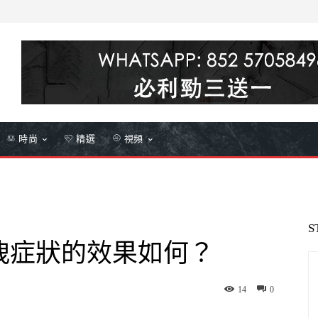
時尚
精選
視頻
S
洩症狀的效果如何？
14
0