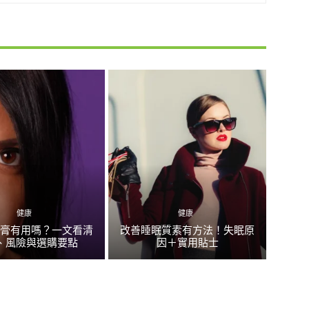
健康
健康
大膏有用嗎？一文看清
改善睡眠質素有方法！失眠原
、風險與選購要點
因＋實用貼士