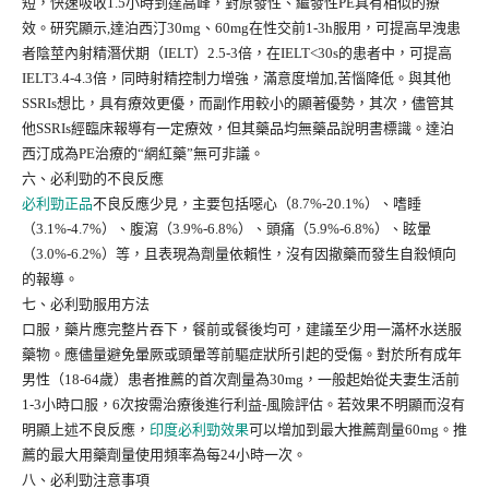
短，快速吸收1.5小時到達高峰，對原發性、繼發性PE具有相似的療
效。研究顯示,達泊西汀30mg、60mg在性交前1-3h服用，可提高早洩患
者陰莖內射精潛伏期（IELT）2.5-3倍，在IELT<30s的患者中，可提高
IELT3.4-4.3倍，同時射精控制力增強，滿意度增加,苦惱降低。與其他
SSRIs想比，具有療效更優，而副作用較小的顯著優勢，其次，儘管其
他SSRIs經臨床報導有一定療效，但其藥品均無藥品說明書標識。達泊
西汀成為PE治療的“網紅藥”無可非議。
六、必利勁的不良反應
必利勁正品
不良反應少見，主要包括噁心（8.7%-20.1%）、嗜睡
（3.1%-4.7%）、腹瀉（3.9%-6.8%）、頭痛（5.9%-6.8%）、眩暈
（3.0%-6.2%）等，且表現為劑量依賴性，沒有因撤藥而發生自殺傾向
的報導。
七、必利勁服用方法
口服，藥片應完整片吞下，餐前或餐後均可，建議至少用一滿杯水送服
藥物。應儘量避免暈厥或頭暈等前驅症狀所引起的受傷。對於所有成年
男性（18-64歲）患者推薦的首次劑量為30mg，一般起始從夫妻生活前
1-3小時口服，6次按需治療後進行利益-風險評估。若效果不明顯而沒有
明顯上述不良反應，
印度必利勁效果
可以增加到最大推薦劑量60mg。推
薦的最大用藥劑量使用頻率為每24小時一次。
八、必利勁注意事項