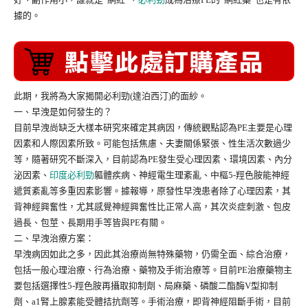
據的。
此期，我將為大家揭開必利勁(達泊西汀)的面紗。
一、早洩是如何發生的？
目前早洩尚缺乏大樣本研究來確定其病因，傳統觀點認為PE主要是心理
因素和人際因素所致。可能包括焦慮、夫妻關係緊張、性生活次數過少
等，隨著研究不斷深入，目前認為PE發生受心理因素、環境因素、內分
泌因素、
印度必利勁
軀體疾病、神經電生理紊亂、中樞5-羥色胺能神經
遞質紊亂等多重因素影響。據報導，原發性早洩患者除了心理因素，其
背神經興奮性，尤其感覺神經興奮性比正常人高，其次炎症刺激、包皮
過長、包莖、長期用手等皆與PE有關。
二、早洩治療方案：
早洩病因如此之多，因此其治療尚無特殊藥物，仍需全面、綜合治療，
包括一般心理治療、行為治療、藥物及手術治療等。目前PE治療藥物主
要包括選擇性5-羥色胺再攝取抑制劑、局麻藥、磷酸二酯酶V型抑制
劑、a1腎上腺素能受體拮抗劑等。手術治療，即背神經阻斷手術，目前