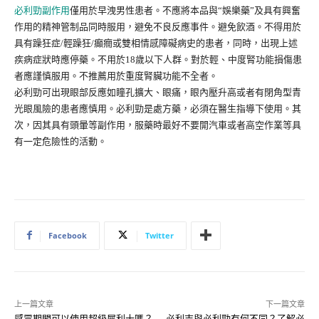
必利勁副作用
僅用於早洩男性患者。不應將本品與“娛樂藥”及具有興奮
作用的精神管制品同時服用，避免不良反應事件。避免飲酒。不得用於
具有躁狂症/輕躁狂/癲癇或雙相情感障礙病史的患者，同時，出現上述
疾病症狀時應停藥。不用於18歲以下人群。對於輕、中度腎功能損傷患
者應謹慎服用。不推薦用於重度腎臟功能不全者。
必利勁可出現眼部反應如瞳孔擴大、眼痛，眼內壓升高或者有閉角型青
光眼風險的患者應慎用。必利勁是處方藥，必須在醫生指導下使用。其
次，因其具有頭暈等副作用，服藥時最好不要開汽車或者高空作業等具
有一定危險性的活動。
Facebook
Twitter
上一篇文章
下一篇文章
感冒期間可以使用超級犀利士嗎？
必利吉與必利勁有何不同？了解必