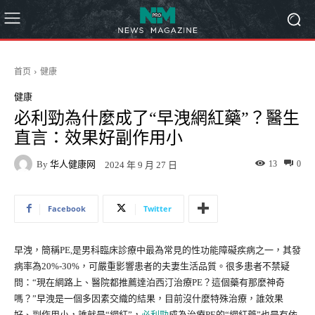
首页
健康
健康
必利勁為什麼成了“早洩網紅藥”？醫生
直言：效果好副作用小
By
华人健康网
13
0
2024 年 9 月 27 日
Facebook
Twitter
早洩，簡稱PE,是男科臨床診療中最為常見的性功能障礙疾病之一，其發
病率為20%-30%，可嚴重影響患者的夫妻生活品質。很多患者不禁疑
問：“現在網路上、醫院都推薦達泊西汀治療PE？這個藥有那麼神奇
嗎？”早洩是一個多因素交織的結果，目前沒什麼特殊治療，誰效果
好、副作用小，誰就是“網紅”，
必利勁
成為治療PE的“網紅藥”也是有依