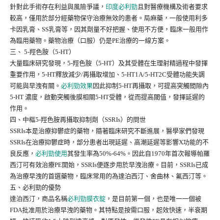
針對此手術存在利益與風險爭議，
印度必利勁
且對醫療機構及術者要求
較高，僅用於部分經藥物保守治療無效的患者。局麻藥，一般使用利多
卡因乳膏、SS乳膏等，因其劑量不好把握、使用不方便，臨床一般用作
為臨用藥物。藥物治療（口服）仍是PE治療的一線方案。
三、 5-羥色胺（5-HT）
大量臨床研究發現，5-羥色胺（5-HT）及其受體在生理射精過程中發揮
重要作用，5-HT釋放減少/再攝取增加、5-HT1A/5-HT2C受體功能失調
可能與早洩有關。
必利勁效果
因此抑制5-HT再攝取，可提高突觸間隙內
5-HT 濃度，啟動突觸後膜相關5-HT受體，從而提高閾值，發揮延遲的
作用。
四、中樞5-羥色胺再攝取抑制劑（SSRIs）的問世
SSRIs本是治療抑鬱症的藥物，隨著臨床研究不斷進展，醫學家們發現
SSRIs在治療抑鬱症時，部分患者出現延遲、高潮延遲等影響X功能的不
良反應，
必利勁使用
其發生率為50%-64%。因此自1970年首次報導帕羅
西汀可有效治療PE開始，SSRIs便逐步用於早洩治療。目前，SSRIs已成
為治療早洩的首選藥物，臨床常用的為達泊西汀、舍曲林、氟西汀等。
五、必利勁的優勢
達泊西汀，商品名稱
必利勁膜衣錠
，是目前第一個，也是唯一一個被
FDA批准用於治療早洩的藥物。其特點是按需口服，起效快速，半衰期