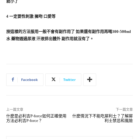
就小了
4 一定要性刺激 擁吻 口愛等
按這樣的方法服用一般不會有副作用了 如果還有副作用再喝300-500ml
水 藥物通過尿液 汗液排出體外 副作用就沒有了。
Facebook
Twitter
上一篇文章
下一篇文章
什麼是必利吉P-force如何正確使用
什麼情況下不能吃犀利士？了解犀
方法必利吉P-force？
利士禁忌和風險