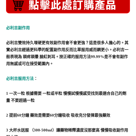
必利吉副作用
必利吉雙效持久增硬更有效副作用會不會更強？這是很多人擔心的。其
實必利吉經過更科學的配置副作用反而比單服用威而鋼更小。必利吉一
般表現為 頭疼頭暈 臉紅刺耳。按正確的服用方法99.99%是不會有副作
用無感或可在接受範圍內。
必利吉服用方法
：
1 一次一粒 根據需要 一粒或半粒 慢慢試慢慢感受找到最適合自己的劑
量 不要超過一粒
2 提前60分鐘 藥效是需要60分鐘吸收 吸收充分發揮最強藥效
3 大杯水送服 （300-500ml）讓藥物稀釋濃度沒那麼高 慢慢吸收副作用