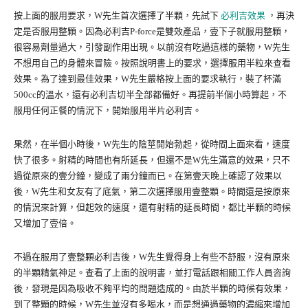
按上面的服用要求，W先生首次選擇了半顆，先試下
必利吉效果
，再決
定是否服用整顆。因為必利吉P-force是雙效產品，壹下子就服用整顆，
很容易劑量過大，引發副作用出現。以前沒有吃過這樣的藥物，W先生
不想用自己的身體來冒險。按照說明書上的要求，選擇服用半粒來查看
效果。為了達到最佳效果，W先生嚴格按上面的要求執行，裝了杯滿
500cc的溫水，還有必利吉切半全部都備好。再提前半個小時算起，不
服用任何正餐的情況下，開始服用半片必利吉。
果然，在半個小時後，W先生的陰莖開始勃起，從時間上面來看，速度
快了很多。射精的時間也有所延長，但還不是W先生滿意的效果，只不
過從原來的壹分鐘，變成了兩分鐘而已。在第壹天晚上確認了效果以
後，W先生和女友有了底氣，第二次選擇服用壹整顆。時間還是按原來
的情況來計算，但起效的速度，還有射精的延長時間，都比半顆的時候
又增加了壹倍。
不過在服用了壹整顆必利吉後，W先生覺得身上有些不舒服，沒有原來
的半顆精氣神足。查看了上面的說明書，並打電話跟相關工作人員咨詢
後，發現是因為吸收不夠平均的問題造成的。由於半顆的時候有效果，
到了整顆的時候，W先生並沒有多喝水，而是想通過藥物的濃縮來增加