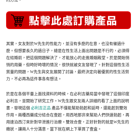
其實，女友對於W先生的性能力，並沒有多麽的在意，也沒有催過什
麽。但想要長久的過日子，總是在性生活上面出問題是不行的，必須得
在結婚前，把這個問題解決了，才能放心的走進婚姻殿堂。於是開始悄
悄的用藥，但時好時壞的情況，很快就被女友發現了。針對這個性生活
質量的問題，W先生與女友展開了討論，最終決定向著優質的性生活努
力，不必再為這件事各有想法。
於是在各個平臺上面找資料的時候，在必利吉藥局當中發現了這個印度
必利吉，並開始了研究工作。W先生跟女友兩人詳細的看了上面的說明
書，發現這個
必利吉正品
產品不僅能幫助勃起和延時，還能起到雙效
作用。兩種西藥成分結合在壹起，用西地那非來幫助人們快速勃起，再
用達泊西汀來針對早泄進行治療。雙效合壹，正好針對的就是W先生的
癥狀，讓兩人十分滿意，當下就在網上下單買了壹盒。