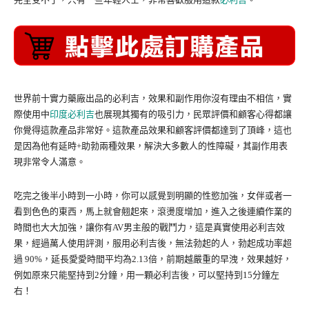
世界前十實力藥廠出品的必利吉，效果和副作用你沒有理由不相信，實
際使用中
印度必利吉
也展現其獨有的吸引力，民眾評價和顧客心得都讓
你覺得這款產品非常好。這款產品效果和顧客評價都達到了頂峰，這也
是因為他有延時+助勃兩種效果，解決大多數人的性障礙，其副作用表
現非常令人滿意。
吃完之後半小時到一小時，你可以感覺到明顯的性慾加強，女伴或者一
看到色色的東西，馬上就會翹起來，滾燙度增加，進入之後連續作業的
時間也大大加強，讓你有AV男主般的戰鬥力，這是真實使用必利吉效
果，經過萬人使用評測，服用必利吉後，無法勃起的人，勃起成功率超
過 90%，延長愛愛時間平均為2.13倍，前期越嚴重的早洩，效果越好，
例如原來只能堅持到2分鐘，用一顆必利吉後，可以堅持到15分鐘左
右！