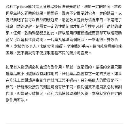
必利吉p-force成分進入身體以後反應是先助勃，增加一定的硬度，然後
再產生持久延時的效果，助勃這一點有不少民眾對它有一定的誤區，以
為只要吃了就可以自然的硬起來，助勃效果是要分情況來的，不是吃了
就會自然的硬起，是需要一定的性愛刺激才能完全達到必利吉助勃的效
果，任何一款助勃藥都是如此。所以服用印度超級威而鋼即可以增硬助
勃又可以延長性愛時間，一片藥丸解決兩個癥狀，一舉兩得、雙效合
壹。 對於許多男人，勃起功能障礙、早洩攜起手來。這可能會導緻很多
困難，更不要說有不便採取兩種不同的藥片每壹天。
如果有人對您講必利吉沒有副作用，那就一定是假的，嚴格的來講只要
是藥品就不可能講沒有副作用的，任何藥品都會有它一定的禁忌，如果
在吃法上面錯誤產生副作用就再正常不過來，另外每個人的體質是不一
樣的，所能承受接受的劑量可能有所不同，個別體質不適用於必利吉副
作用，但這是少數情況，必利吉為速效助勃持久藥，本身就會存在定的
副作用可能。