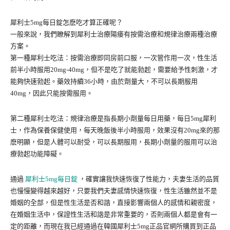
犀利士5mg每日錠怎麽吃才算正確呢？
一般來說，我們瞭解到犀利士治療陽痿有按需治療和規律治療兩種治療
方案。
第一種犀利士吃法：按需治療即同房前口服，一次管作用一次，性生活
前半小時服用20mg-40mg，但不是吃了就能勃起，需要給予性刺激，才
能夠快速勃起。藥效持續36小時，由於劑量大，不可以長期服用
40mg，因此只能按需服用。
第二種犀利士吃法：規律治療是指長期小劑量每日用藥，每日5mg犀利
士，作為保養保健使用，每天晚飯後半小時服用，效果沒有20mg來的那
麽明顯，但是人體可以耐受，可以長期服用，長期小劑量的服用可以治
療勃起功能障礙。
通過
犀利士5mg每日錠
，確實讓我快速恢復了性能力，夫妻生活的品質
也慢慢變得越來越好，只要我們夫妻感情快速恢復，性生活雖然並不是
婚姻的全部，但是性生活是否和諧，直接影響兩個人的感情和親密度，
在婚姻生活中，保證性生活和諧是非常重要的，否則兩個人都是會有一
定的距離，而現在我已經通過在韓國犀利士5mg正品官網所購買到正品