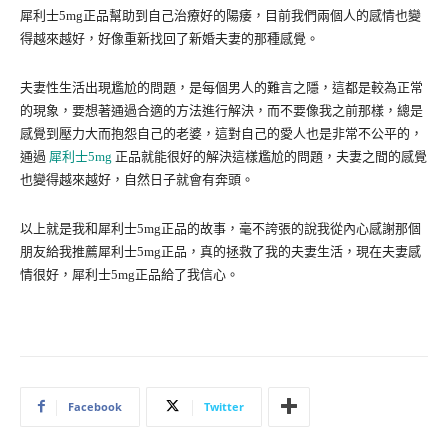
犀利士5mg正品幫助到自己治療好的陽痿，目前我們兩個人的感情也變
得越來越好，好像重新找回了新婚夫妻的那種感覺。
夫妻性生活出現尷尬的問題，是每個男人的難言之隱，這都是較為正常
的現象，要想著通過合適的方法進行解決，而不要像我之前那樣，總是
感覺到壓力大而抱怨自己的老婆，這對自己的愛人也是非常不公平的，
通過
犀利士5mg
正品就能很好的解決這樣尷尬的問題，夫妻之間的感覺
也變得越來越好，自然日子就會有奔頭。
以上就是我和犀利士5mg正品的故事，毫不誇張的說我從內心感謝那個
朋友給我推薦犀利士5mg正品，真的拯救了我的夫妻生活，現在夫妻感
情很好，犀利士5mg正品給了我信心。
Facebook
Twitter