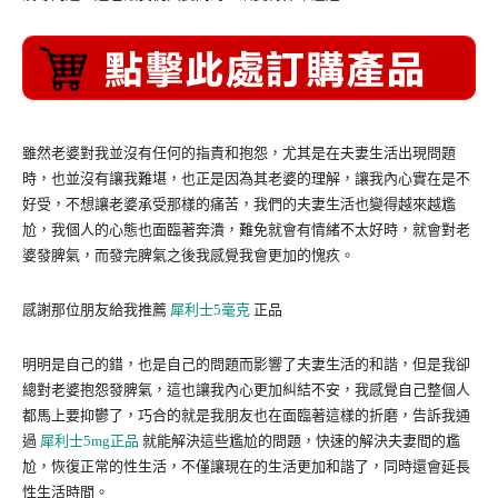
雖然老婆對我並沒有任何的指責和抱怨，尤其是在夫妻生活出現問題
時，也並沒有讓我難堪，也正是因為其老婆的理解，讓我內心實在是不
好受，不想讓老婆承受那樣的痛苦，我們的夫妻生活也變得越來越尷
尬，我個人的心態也面臨著奔潰，難免就會有情緒不太好時，就會對老
婆發脾氣，而發完脾氣之後我感覺我會更加的愧疚。
感謝那位朋友給我推薦
犀利士5毫克
正品
明明是自己的錯，也是自己的問題而影響了夫妻生活的和諧，但是我卻
總對老婆抱怨發脾氣，這也讓我內心更加糾結不安，我感覺自己整個人
都馬上要抑鬱了，巧合的就是我朋友也在面臨著這樣的折磨，告訴我通
過
犀利士5mg正品
就能解決這些尷尬的問題，快速的解決夫妻間的尷
尬，恢復正常的性生活，不僅讓現在的生活更加和諧了，同時還會延長
性生活時間。