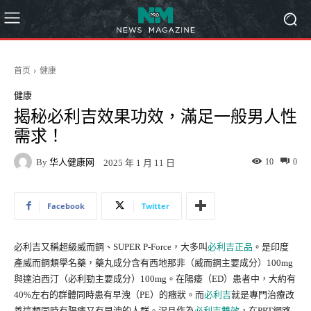
首页
健康
健康
揭秘必利吉效果功效，滿足一般男人性
需求！
By
华人健康网
10
0
2025 年 1 月 11 日
Facebook
Twitter
必利吉又稱超級威而鋼、SUPER P-Force，大多叫
必利吉正品
。是印度
產威而鋼類學名藥，藥丸成分含有西地那非（威而鋼主要成分）100mg
與達泊西汀（必利勁主要成分）100mg。在陽痿（ED）患者中，大約有
40%左右的群體同時患有早洩（PE）的癥狀。而
必利吉
就是專門治療改
善這類同時有陽痿又有早洩的人群。況且作為
必利吉雙效
，在PPT網路