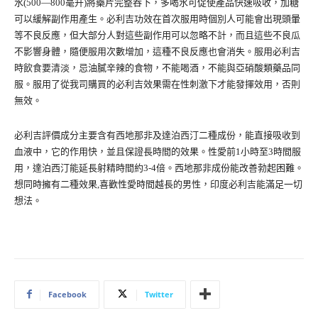
水(500—800毫升)將藥片完整吞下，多喝水可促使產品快速吸收，加糖
可以緩解副作用產生。必利吉功效在首次服用時個別人可能會出現頭暈
等不良反應，但大部分人對這些副作用可以忽略不計，而且這些不良瓜
不影響身體，隨便服用次數增加，這種不良反應也會消失。服用必利吉
時飲食要清淡，忌油膩辛辣的食物，不能喝酒，不能與亞硝酸類藥品同
服。服用了從我司購買的必利吉效果需在性刺激下才能發揮效用，否則
無效。
必利吉評價成分主要含有西地那非及達泊西汀二種成份，能直接吸收到
血液中，它的作用快，並且保證長時間的效果。性愛前1小時至3時間服
用，達泊西汀能延長射精時間約3-4倍。西地那非成份能改善勃起困難。
想同時擁有二種效果,喜歡性愛時間越長的男性，印度必利吉能滿足一切
想法。
Facebook
Twitter