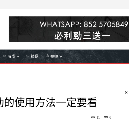
時尚
精選
視頻
S
勁的使用方法一定要看
11
0