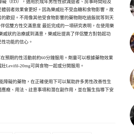
能障礙（ED），適用於成年男性性欲減退者、房事時間短及
老體弱者效果會更好。因為樂威壯不受血糖和食物影響，故
者的歡迎。不用像其他受食物影響的藥物剛吃過飯就等到天
顯著改善伴侶雙方性交滿意度 最近完成的一項研究表明，在使用樂
均對樂威狀的治療感到滿意，樂威壯提高了伴侶雙方對勃起功
己性功能的信心。
g。推薦在預期的性活動前約60分鐘服用。劑量可以根據藥物效果
vifil-20mg可與食物一起或分開服用。
療勃起功能障礙的藥物，在正確使用下可以幫助許多男性改善性生
適應癥、用法、註意事項和潛在副作用，並在醫生指導下安