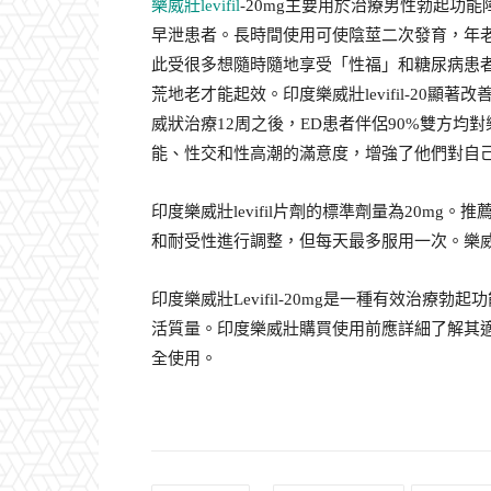
樂威壯levifil
-20mg主要用於治療男性勃起功
早泄患者。長時間使用可使陰莖二次發育，年
此受很多想隨時隨地享受「性福」和糖尿病患
荒地老才能起效。印度樂威壯levifil-20
威狀治療12周之後，ED患者伴侶90%雙方
能、性交和性高潮的滿意度，增強了他們對自
印度樂威壯levifil片劑的標準劑量為20m
和耐受性進行調整，但每天最多服用一次。樂威壯Le
印度樂威壯Levifil-20mg是一種有效治
活質量。印度樂威壯購買使用前應詳細了解其
全使用。