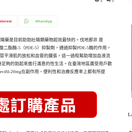
8
0
interest
WhatsApp
mg助勃壯陽藥是目前助勃壯陽類藥物起效最快的。伐地那非 是
磷酸二酯酶-5（PDE-5）抑製劑，通過抑製PDE-5酶的作用，
陰莖平滑肌的放松和血管的擴張。這一過程幫助增加血液流
持足夠的勃起來進行滿意的性生活。在臺灣地區廣受用戶歡
ifil-20mg在副作用、便利性和治療反應率上都有所提
L