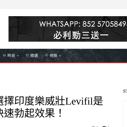
時尚
精選
視頻
S
印度樂威壯Levifil是
快速勃起效果！