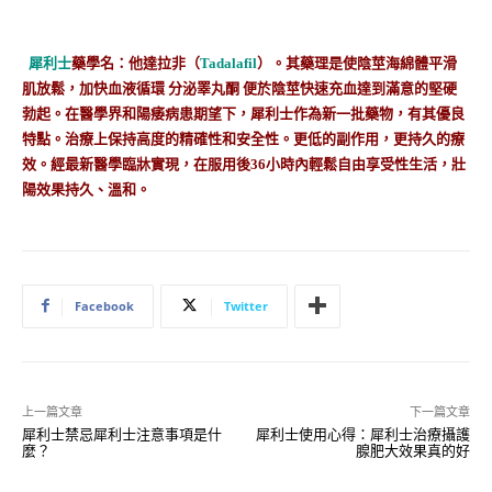
犀利士
藥學名：他達拉非（
Tadalafil
）。其藥理是使陰莖海綿體平滑
肌放鬆，加快血液循環 分泌睪丸酮 便於陰莖快速充血達到滿意的堅硬
勃起。在醫學界和陽痿病患期望下，犀利士作為新一批藥物，有其優良
特點。治療上保持高度的精確性和安全性。更低的副作用，更持久的療
效。經最新醫學臨牀實現，在服用後36小時內輕鬆自由享受性生活，壯
陽效果持久、溫和。
Facebook
Twitter
上一篇文章
下一篇文章
犀利士禁忌犀利士注意事項是什
犀利士使用心得：犀利士治療攝護
麼？
腺肥大效果真的好