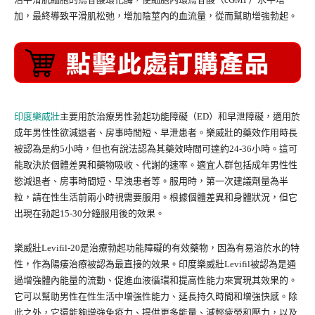
加，最終導致平滑肌松弛，增加陰莖內的血流量，從而幫助增強勃起。
印度樂威壯
主要用於治療男性勃起功能障礙（ED）和早泄障礙，適用於
成年男性性欲減退者、房事時間短、早泄患者。樂威壯的藥效作用時長
被認為是約5小時，但也有說法認為其藥效時間可達約24-36小時。這可
能取決於個體差異和藥物吸收、代謝的速率。適宜人群包括成年男性性
慾減退者、房事時間短、早洩患者等。服用時，第一次建議劑量為半
粒，請在性生活前兩小時視需要服用。根據個體差異和身體狀況，但它
出現在勃起15-30分鐘服用後的效果。
樂威壯Levifil-20是治療勃起功能障礙的有效藥物，因為有易溶於水的特
性，作為陽痿治療被認為最直接的效果。印度樂威壯Levifil被認為是通
過增強體內能量的流動、促進血液循環和提高性能力來實現其效果的。
它可以幫助男性在性生活中增強性能力、延長持久時間和增強快感。除
此之外，它還能夠增強免疫力、提供更多能量、減輕疲勞和壓力，以及