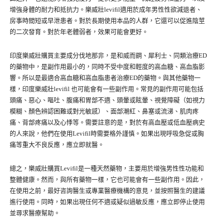
增強身體的耐力和抵抗力。樂威壯levifil適用於成年男性性欲減退者、
房事時間短或早泄患者。對於長期使用本品的人群，它還可以促進陰莖
的二次發育。對於年老體弱者，效果可能會更好。
印度樂威壯購買主要成分伐地那非，是和威而鋼、犀利士、同類治療ED
的藥物中，是副作用最小的，同時不受中度和輕度的高血糖、高血脂影
響。所以是最適合高血糖和高血脂患者治療ED的藥物。與其他藥物一
樣，印度樂威壯levifil 也可能會有一些副作用。常見的副作用可能包括
頭痛、惡心、嘔吐、腹痛和胃部不適、頭暈或眩暈、視覺障礙（如視力
模糊、顏色辨認困難或對光敏感）、面部潮紅、鼻塞或流涕、肌肉疼
痛、背部疼痛以及心悸等。需要註意的是，對於有高血壓或低血壓病史
的人來說，他們在使用Levifil時需要格外謹慎。如果出現呼吸急促或胸
痛等重大不良反應，應立即就醫。
總之，樂威壯購買Levifil是一種天然藥物，主要用於增強男性性功能和
整體健康。然而，與所有藥物一樣，它也可能會有一些副作用。因此，
在使用之前，最好咨詢醫生或專業醫療機構的意見，並按照醫生的建議
進行使用。同時，如果出現任何不適或疑似過敏反應，應立即停止使用
並尋求醫療幫助。