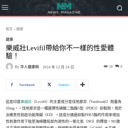
首页
健康
健康
樂威壯Levifil帶給你不一樣的性愛體
驗！
By
华人健康网
10
0
2024 年 12 月 24 日
Facebook
Twitter
這是印度
樂威壯
（Levifil）的主要成分是伐地那非（Vardenafil）劑量為
20mg。。伐地那非是一種選擇性磷酸二酯酶5型（PDE5）抑製劑，用於
治療男性勃起功能障礙（ED）。該成分通過抑製PDE5酶的作用來增加
性刺激作用下陰莖海綿體局部內源性的一氧化氮（NO）的釋放。NO激
活平滑肌細胞的鳥苷酸環化酶，使細胞內環鳥苷酸（cGMP）水平增