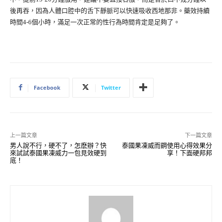
後再吞，因為人體口腔中的舌下靜脈可以快速吸收西地那非。藥效持續
時間4-6個小時，滿足一次正常的性行為時間肯定是足夠了。
Facebook
Twitter
上一篇文章
下一篇文章
男人說不行，硬不了，怎麽辦？快
泰國果凍威而鋼使用心得效果分
來試試泰國果凍威力一包見效硬到
享！下面硬邦邦
底！