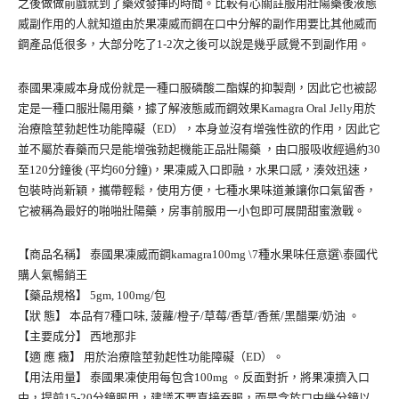
之後做做前戲就到了藥效發揮的時間。比較有心關註服用壯陽藥後液態
威副作用的人就知道由於果凍威而鋼在口中分解的副作用要比其他威而
鋼產品低很多，大部分吃了1-2次之後可以說是幾乎感覺不到副作用。
泰國果凍威本身成份就是一種口服磷酸二酯媒的抑製劑，因此它也被認
定是一種口服壯陽用藥，據了解液態威而鋼效果Kamagra Oral Jelly用於
治療陰莖勃起性功能障礙（ED），本身並沒有增強性欲的作用，因此它
並不屬於春藥而只是能增強勃起機能正品壯陽藥 ，由口服吸收經過約30
至120分鐘後 (平均60分鐘)，果凍威入口即融，水果口感，湊效迅速，
包裝時尚新穎，攜帶輕鬆，使用方便，七種水果味道兼讓你口氣留香，
它被稱為最好的啪啪壯陽藥，房事前服用一小包即可展開甜蜜激戰。
【商品名稱】 泰國果凍威而鋼kamagra100mg \7種水果味任意選\泰國代
購人氣暢銷王
【藥品規格】 5gm, 100mg/包
【狀 態】 本品有7種口味, 菠蘿/橙子/草莓/香草/香蕉/黑醋栗/奶油 。
【主要成分】 西地那非
【適 應 癥】 用於治療陰莖勃起性功能障礙（ED）。
【用法用量】 泰國果凍使用每包含100mg 。反面對折，將果凍擠入口
中，提前15-20分鐘服用，建議不要直接吞服，而是含於口中幾分鐘以