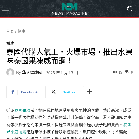
首页
健康
健康
泰國代購人氣王，火爆市場，推出水果
味泰國果凍威而鋼！
By
华人健康网
19
0
2025 年 1 月 13 日
Facebook
Twitter
近期
泰國果凍
威而鋼在我們地區受到衆多男性的喜愛，熱度高漲，成爲
了新一代男性標誌性的助勃增硬延時壯陽藥！從字面上看不難理解果凍
就像小孩子吃的果凍一樣，但是果凍威而鋼不是小孩子吃的東西。
泰國
果凍威而鋼
吃起來像小孩子糖漿那種感覺，於口腔中吸收，可不需配
水，藥效比傳統威而鋼快，最大藥效期約4-6小時