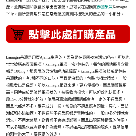
產，並向英國和歐盟公眾出售該藥。您可以在線購買
泰國果凍
Kamagra
Jelly，而所需費用只是在常規藥房購買同樣效果的產品的一小部分。
kamagra果凍是印度Ajanta生產的，因為是在泰國夜生活火起來，所以也
常常被稱為泰國果凍。kamagra果凍一盒7包裝的，每包的西地那非含量
都是100mg。都應用於男性勃起功能障礙。kamagra果凍液態威是包裝
果凍狀的，有7種不同的口味，而且是液體的，包裝也相當精美，一般
很難看出是偉哥，所以kamagra相對來說，更方便攜帶，而且隱蔽性更
高。同時由於是液體果凍狀的，被吸收也很快，所以起效也快很多，一
般15-30分鐘就能起效。使用果凍液態威而鋼都會有一定的不適反應，
而且也都差不多，畢竟成分一樣。常見的不適反應有頭暈、惡心、面部
潮紅和心跳加速。不過這些不適反應都是暫時性的，一般10多分鐘就會
消失，不用太緊張，對身體不會造成影響。而且出現這種情況的時候，
可以多喝溫水或者糖水作為緩解。不過如果出現頭痛的現象，說明使用
的劑量過大了，要適當的減少。