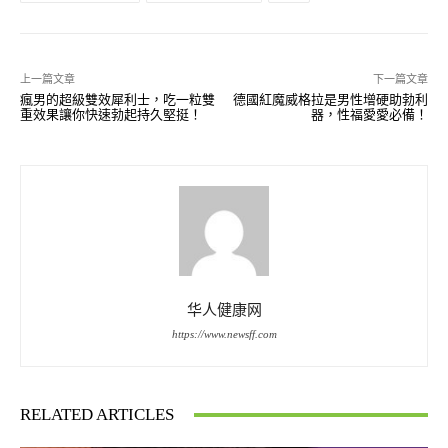
上一篇文章
下一篇文章
瘋男的超級雙效犀利士，吃一粒雙
德國紅魔威格拉是男性增硬助勃利
重效果讓你快速勃起持久堅挺！
器，性福愛愛必備！
华人健康网
https://www.newsff.com
RELATED ARTICLES