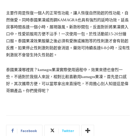
主要作用是恢復一個人的正常性功能，讓人恢復自然勃起的性功能，自
然做愛。同時泰國果凍威而鋼KAMAGRA也具有強烈的延時功效，延長
房事時間長達一個小時，展現雄風。新款秒開包，反面對折將果凍擠入
口中，性愛前服用方便不沾手！一次使用一包，於性活動前15-20分鐘
口服。泰國果凍效果服藥之後必須有愛撫或擁抱等的性刺激才會有勃起
反應，如果停止性刺激則勃起會消退。藥效可持續長達6-8小時，沒有性
刺激就不會發生持久性勃起。
泰國果凍哪裡買？kamagra果凍實際使用過程中，效果來德也會烈一
些。不過對於我個人來說，相對比較喜歡用kamagra果凍，首先是口感
好，其次攜帶方便，可以當眾拿出來直接吃，不用擔心別人知道這是偉
哥類產品。你們覺得呢？
Facebook
Twitter