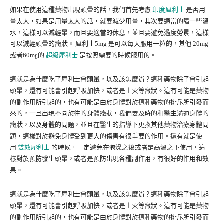
如果在使用這種藥物出現頭暈的話，我們首先考慮
印度犀利士
是否用
量太大，如果是用量太大的話，就要減少用量，其次要適當的喝一些溫
水，這樣可以減輕暈，而且要適當的休息，並且要避免過度勞累，這樣
可以減輕頭暈的癥狀。 犀利士5mg 是可以每天服用一粒的，其他 20mg
或者60mg的
超級犀利士
是按照需要的時候服用的。
這就是為什麼吃了犀利士會頭暈，以及該怎麼辦？這種藥物除了會引起
頭暈，還有可能會引起呼吸加快，或者是上火等癥狀。這有可能是藥物
的副作用所引起的，也有可能是由於身體對於這種藥物的排斥所引發而
來的，一旦出現不同於往的身體癥狀，我們要及時的和醫生溝通身體的
癥狀，以及身體的問題，並且在醫生的指導下更換其他藥物治療身體問
題，這樣對於避免身體受到更大的傷害有很重要的作用。還有就是使
用
雙效犀利士
的時候，一定避免在泡澡之後或者是高溫之下使用，這
樣對於預防發生頭暈，或者是預防出現各種副作用，有很好的作用和效
果。
這就是為什麼吃了犀利士會頭暈，以及該怎麼辦？這種藥物除了會引起
頭暈，還有可能會引起呼吸加快，或者是上火等癥狀。這有可能是藥物
的副作用所引起的，也有可能是由於身體對於這種藥物的排斥所引發而