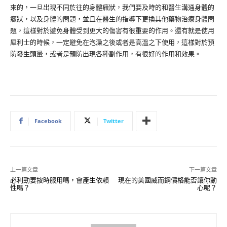
來的，一旦出現不同於往的身體癥狀，我們要及時的和醫生溝通身體的
癥狀，以及身體的問題，並且在醫生的指導下更換其他藥物治療身體問
題，這樣對於避免身體受到更大的傷害有很重要的作用。還有就是使用
犀利士的時候，一定避免在泡澡之後或者是高溫之下使用，這樣對於預
防發生頭暈，或者是預防出現各種副作用，有很好的作用和效果。
Facebook
Twitter
上一篇文章
下一篇文章
必利勁要按時服用嗎，會產生依賴
現在的美國威而鋼價格能否讓你動
性嗎？
心呢？