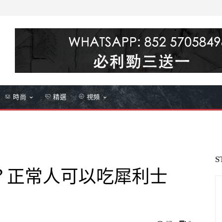
時尚
精選
視頻
S
？正常人可以吃犀利士