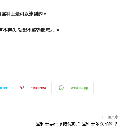
服用犀利士是可以達到的。
不持久 勃起不堅勃起無力 。
itter
Pinterest
WhatsApp
下一篇文章
？
犀利士要什麼時候吃？犀利士多久前吃？