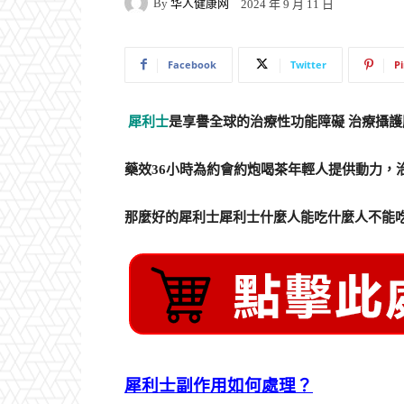
By
华人健康网
2024 年 9 月 11 日
Facebook
Twitter
P
犀利士
是享譽全球的治療性功能障礙 治療攝護
藥效36小時為約會約炮喝茶年輕人提供動力，
那麼好的犀利士犀利士什麼人能吃什麼人不能
犀利士副作用如何處理？