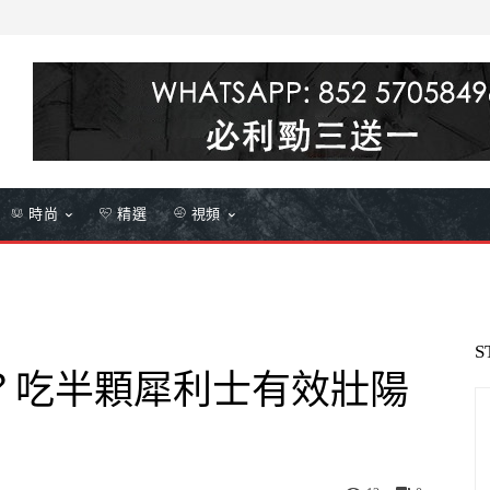
時尚
精選
視頻
S
？吃半顆犀利士有效壯陽