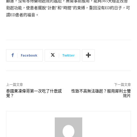
顧慮，沒有等待藥物起效的尷尬，無需事前服用，能夠365天穩定改善
勃起功能，使患者擺脫“計劃”和“時間”的束縛，重回沒有ED的日子，可
謂ED患者的福音。
Facebook
Twitter
上一篇文章
下一篇文章
泰國果凍偉哥第一次吃了什麽感
性致不高無法雄起？服用犀利士雙
覺？
效片