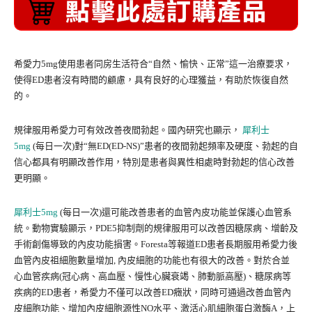
希愛力5mg使用患者同房生活符合“自然、愉快、正常”這一治療要求，
使得ED患者沒有時間的顧慮，具有良好的心理獲益，有助於恢復自然
的。
規律服用希愛力可有效改善夜間勃起。國內研究也顯示，
犀利士
5mg
(每日一次)對“無ED(ED-NS)”患者的夜間勃起頻率及硬度、勃起的自
信心都具有明顯改善作用，特別是患者與異性相處時對勃起的信心改善
更明顯。
犀利士5mg
(每日一次)還可能改善患者的血管內皮功能並保護心血管系
統。動物實驗顯示，PDE5抑制劑的規律服用可以改善因糖尿病、增齡及
手術創傷導致的內皮功能損害。Foresta等報道ED患者長期服用希愛力後
血管內皮祖細胞數量增加, 內皮細胞的功能也有很大的改善。對於合並
心血管疾病(冠心病、高血壓、慢性心臟衰竭、肺動脈高壓)、糖尿病等
疾病的ED患者，希愛力不僅可以改善ED癥狀，同時可通過改善血管內
皮細胞功能、增加內皮細胞源性NO水平、激活心肌細胞蛋白激酶A，上