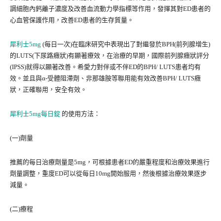
調細胞內鈣離子濃度及改善血流動力學指標等作用，發揮其對ED患者的
心血管保護作用，改善ED患者的生存質量。
犀利士5mg
(每日一次)在臨床研究中表現出了對繼發於BPH(前列腺增生)
的LUTS(下尿路癥狀)有顯著療效，在治療的早期，國際前列腺癥狀評分
(IPSS)就得以顯著改善。希愛力對伴或不伴ED的BPH/ LUTS患者均有
效。並且與α-受體阻滯劑、非那雄胺等聯用能有效改善BPH/ LUTS癥
狀，正確聯用，安全有效。
犀利士5mg每日錠
的使用方法：
(一)劑量
推薦的每日治療劑量是5mg，可根據患者ED的嚴重程度和治療效果進行
劑量調整，重度ED可以從每日10mg開始服用，然後根據治療效果逐步
減量。
(二)療程