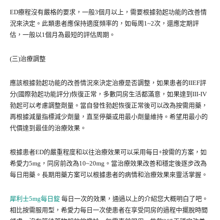
ED療程沒有嚴格的要求，一般3個月以上，需要根據勃起功能的改善情
況來決定。此類患者應保持適度頻率的，如每周1~2次，還應定期評
估，一般以1個月為最短的評估周期。
(三)治療調整
應該根據勃起功能的改善情況來決定治療是否調整，如果患者的IIEF評
分(國際勃起功能評分)恢復正常，多數同房生活都滿意，如果達到III-IV
勃起可以考慮調整劑量。當自發性勃起恢復正常後可以改為按需用藥，
再根據減量指標減少劑量，直至停藥或用最小劑量維持。希望用最小的
代價達到最佳的治療效果。
根據患者ED的嚴重程度和以往治療效果可以采用每日+按需的方案，如
希愛力5mg，同房前改為10~20mg。當治療效果改善和穩定後逐步改為
每日用藥。長期用藥方案可以根據患者的病情和治療效果來靈活掌握。
犀利士5mg每日錠
每日一次的效果，通過以上的介紹您大概明白了吧。
相比按需服用型，希愛力每日一次使患者在享受同房的過程中擺脫時間