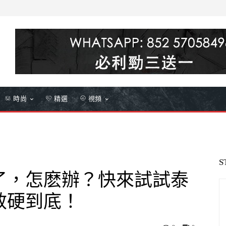
時尚
精選
視頻
S
了，怎麽辦？快來試試泰
效硬到底！