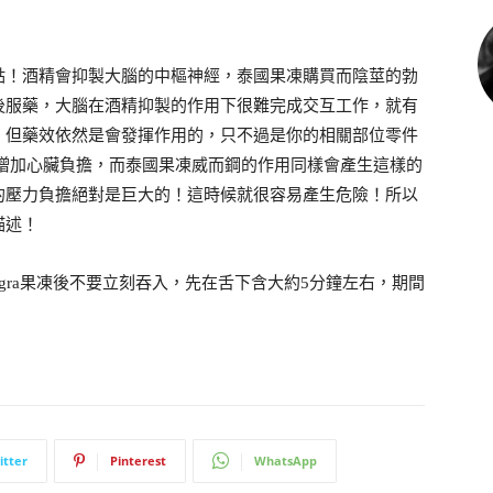
點！酒精會抑製大腦的中樞神經，泰國果凍購買而陰莖的勃
後服藥，大腦在酒精抑製的作用下很難完成交互工作，就有
！但藥效依然是會發揮作用的，只不過是你的相關部位零件
率增加心臟負擔，而泰國果凍威而鋼的作用同樣會產生這樣的
的壓力負擔絕對是巨大的！這時候就很容易產生危險！所以
描述！
agra果凍後不要立刻吞入，先在舌下含大約5分鐘左右，期間
itter
Pinterest
WhatsApp