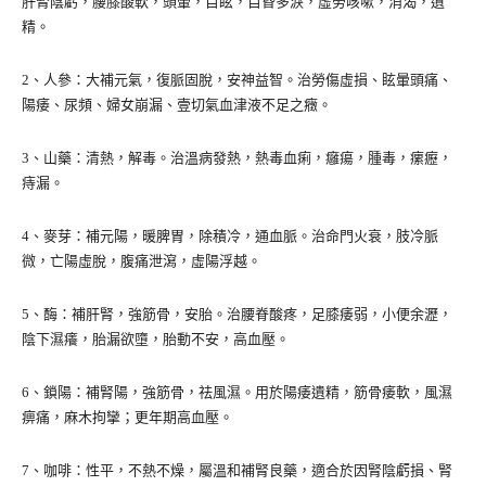
肝腎陰虧，腰膝酸軟，頭暈，目眩，目昏多淚，虛勞咳嗽，消渴，遺
精。
2、人參：大補元氣，復脈固脫，安神益智。治勞傷虛損、眩暈頭痛、
陽痿、尿頻、婦女崩漏、壹切氣血津液不足之癥。
3、山藥：清熱，解毒。治溫病發熱，熱毒血痢，癰瘍，腫毒，瘰癧，
痔漏。
4、麥芽：補元陽，暖脾胃，除積冷，通血脈。治命門火衰，肢冷脈
微，亡陽虛脫，腹痛泄瀉，虛陽浮越。
5、酶：補肝腎，強筋骨，安胎。治腰脊酸疼，足膝痿弱，小便余瀝，
陰下濕癢，胎漏欲墮，胎動不安，高血壓。
6、鎖陽：補腎陽，強筋骨，祛風濕。用於陽痿遺精，筋骨痿軟，風濕
痹痛，麻木拘攣；更年期高血壓。
7、咖啡：性平，不熱不燥，屬溫和補腎良藥，適合於因腎陰虧損、腎