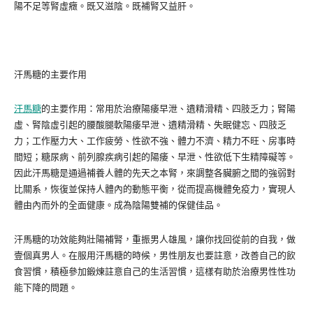
陽不足等腎虛癥。既又滋陰。既補腎又益肝。
汗馬糖的主要作用
汗馬糖
的主要作用：常用於治療陽痿早泄、遺精滑精、四肢乏力；腎陽
虛、腎陰虛引起的腰酸腿軟陽痿早泄、遺精滑精、失眠健忘、四肢乏
力；工作壓力大、工作疲勞、性欲不強、體力不濟、精力不旺、房事時
間短；糖尿病、前列腺疾病引起的陽痿、早泄、性欲低下生精障礙等。
因此汗馬糖是通過補養人體的先天之本腎，來調整各臟腑之間的強弱對
比關系，恢復並保持人體內的動態平衡，從而提高機體免疫力，實現人
體由內而外的全面健康。成為陰陽雙補的保健佳品。
汗馬糖的功效能夠壯陽補腎，重振男人雄風，讓你找回從前的自我，做
壹個真男人。在服用汗馬糖的時候，男性朋友也要註意，改善自己的飲
食習慣，積極參加鍛煉註意自己的生活習慣，這樣有助於治療男性性功
能下降的問題。