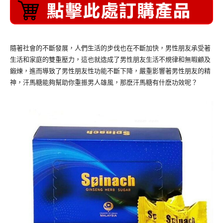
隨著社會的不斷發展，人們生活的步伐也在不斷加快，男性朋友承受著
生活和家庭的雙重壓力，這也就造成了男性朋友生活不規律和無暇顧及
鍛煉，進而導致了男性朋友性功能不斷下降，嚴重影響著男性朋友的精
神，汗馬糖能夠幫助你重振男人雄風，那麽汗馬糖有什麽功效呢？