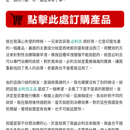
就在我滿心失望的時候，一兄弟告訴我
必利吉
很好用。它是印度生產
的一個產品，裏面的主要成分就是西地那非還有達泊西汀，用雙效的方
法來針對性治療陽痿早洩。像我這種早洩慢慢不能勃起的，就是必利吉
可以專門治療的症狀。對於我來說，必利吉就是重振雄風的寶典，讓我
重新找回了男人的自尊，老婆再也不會罵我沒用了。
由於這個介紹的朋友，是個很靠譜的人，我也確實沒有了別的辦法。就
把這個
必利吉正品
當成了一個希望，去看了下是不是真的那麼好，並
決定是否要進行購買。根據上面的介紹，這兩個成分，各自針對不同的
症狀，能在服用後快速起效，當天就起到治療效果。對於這些我還是有
些懷疑，覺得就算是有效果，也不可能這麼快。
但還是架不住想治療的心，於是就買了兩盒必利吉來服用，兩盒也不過
兩千多新台幣，對於我這樣家庭條件來說，不算是什麼。按上面的要