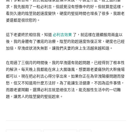
求，我先服用了一粒必利吉，但感覺沒有想像中的好。但就算是這樣，
看到久違的陰莖勃起速度變快，硬度的堅挺時間也增長了很多，我跟老
婆還都是很欣慰的。
這下老婆終於相信我，知道
必利吉效果
了，就這樣在連續服用兩盒以
後，我的身體有了徹底的治療。陰莖的勃起速度恢復正常，硬度也已經
加倍，早洩症狀消失無影，讓我們夫妻的床上生活越來越和諧。
在用過了三個月的時間後，我的早洩還有勃起問題，已經得到了根本性
的解決。每天晚上我都能在床上大展雄風，想要跟老婆痛快的大幹幾場
都可以。現在把必利吉心得分享出來。如果你正在為早洩陽痿問題而發
愁，但又不知道用什麼方法好。為了能讓生活健康，不因為這件事情，
而跟老婆鬧翻，選擇必利吉就是絕佳方法，能克服性生活中的一切難
題，讓男人的陰莖變的堅挺起來。