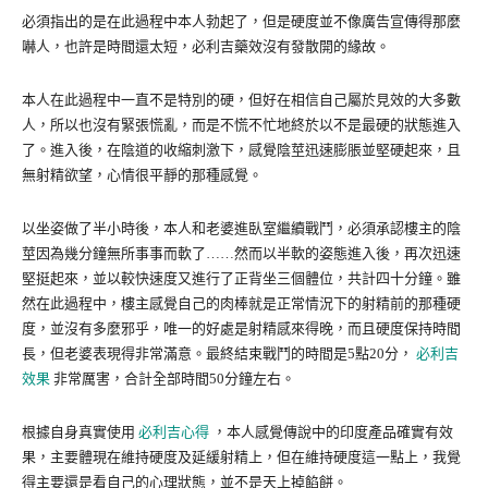
必須指出的是在此過程中本人勃起了，但是硬度並不像廣告宣傳得那麼
嚇人，也許是時間還太短，必利吉藥效沒有發散開的緣故。
本人在此過程中一直不是特別的硬，但好在相信自己屬於見效的大多數
人，所以也沒有緊張慌亂，而是不慌不忙地終於以不是最硬的狀態進入
了。進入後，在陰道的收縮刺激下，感覺陰莖迅速膨脹並堅硬起來，且
無射精欲望，心情很平靜的那種感覺。
以坐姿做了半小時後，本人和老婆進臥室繼續戰鬥，必須承認樓主的陰
莖因為幾分鐘無所事事而軟了……然而以半軟的姿態進入後，再次迅速
堅挺起來，並以較快速度又進行了正背坐三個體位，共計四十分鐘。雖
然在此過程中，樓主感覺自己的肉棒就是正常情況下的射精前的那種硬
度，並沒有多麼邪乎，唯一的好處是射精感來得晚，而且硬度保持時間
長，但老婆表現得非常滿意。最終結束戰鬥的時間是5點20分，
必利吉
效果
非常厲害，合計全部時間50分鐘左右。
根據自身真實使用
必利吉心得
，本人感覺傳說中的印度產品確實有效
果，主要體現在維持硬度及延緩射精上，但在維持硬度這一點上，我覺
得主要還是看自己的心理狀態，並不是天上掉餡餅。