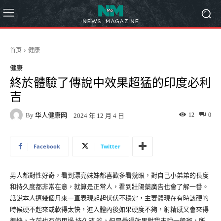
首页
健康
健康
終於體驗了傳說中效果超猛的印度必利
吉
By
华人健康网
12
0
2024 年 12 月 4 日
Facebook
Twitter
男人都對性好奇，看到漂亮妹妹都喜歡多看幾眼，對自己小弟弟的長度
和持久度都非常在意，就算是正常人，看到壯陽藥廣告也會了解一番。
話說本人這幾個月來一直表現起起伏伏不穩定，主要體現在有時該硬的
時候硬不起來或軟得太快，進入體內後如果硬度不夠，射精感又會來得
很快，之前也有使用過 持久液 的，但是覺得效果對我來說一般斑，所