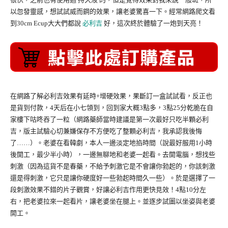
以忽發靈感，想試試威而鋼的效果，讓老婆驚喜一下。經常網路爬文看
到30cm Ecup大大們都說
必利吉
好，這次終於體驗了一炮到天亮！
在網路了解必利吉效果有延時+增硬效果，果斷訂一盒試試看，反正也
是貨到付款，4天后在小七領到，回到家大概3點多，3點25分乾脆在自
家樓下咕咚吞了一粒（網路藥師當時建議是第一次最好只吃半顆必利
吉，版主試驗心切兼嫌保存不方便吃了整顆必利吉，我承認我後悔
了……）。老婆在看韓劇，本人一邊淡定地掐時間（說最好服用1小時
後開工，最少半小時），一邊無聊地和老婆一起看。去開電腦，想找些
刺激（因為這貨不是春藥，不給予刺激它是不會讓你勃起的，你該刺激
還是得刺激，它只是讓你硬度好一些勃起時間久一些）。於是選擇了一
段刺激效果不錯的片子觀賞，好讓必利吉作用更快見效！4點10分左
右，把老婆拉來一起看片，讓老婆坐在腿上。並逐步試圖以坐姿與老婆
開工。