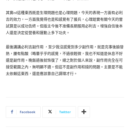
其實ed這種東西既是生理問題也是心理問題，今天的表現一方面有必利
吉的效力，一方面我覺得也是和感覺有了援兵，心理踏實有關今天的嘗
試算是以成功告終。但版主今後不准備長期服用必利吉。增強自信後本
人還是決定從營養和運動上多下功夫。
最後講講必利吉副作用 ，至少我沒感覺到多少副作用，就是完事後臉發
熱，腰有點酸（略暈乎乎的感覺，不過很輕微，我也不知道是休息不好
還是副作用。晚飯過後就恢復了，總之對於個人來說，副作用完全在可
接受範圍之內，無明顯不適。但這不是副作用和錢的問題。主要是不能
太依賴這東西，還是應該靠自己調理才行。
Facebook
Twitter