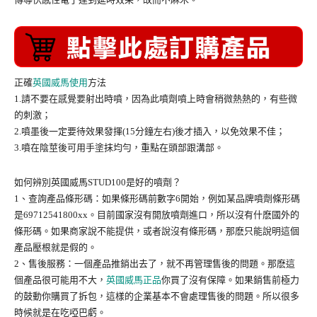
正確
英國威馬使用
方法
1.請不要在感覺要射出時噴，因為此噴劑噴上時會稍微熱熱的，有些微
的刺激；
2.噴墨後一定要待效果發揮(15分鐘左右)後才插入，以免效果不佳；
3.噴在陰莖後可用手塗抹均勻，重點在頭部跟溝部。
如何辨別英國威馬STUD100是好的噴劑？
1、查詢產品條形碼：如果條形碼前數字6開始，例如某品牌噴劑條形碼
是69712541800xx。目前國家沒有開放噴劑進口，所以沒有什麽國外的
條形碼。如果商家說不能提供，或者說沒有條形碼，那麽只能說明這個
產品壓根就是假的。
2、售後服務：一個產品推銷出去了，就不再管理售後的問題。那麽這
個產品很可能用不大，
英國威馬正品
你買了沒有保障。如果銷售前極力
的鼓動你購買了拆包，這樣的企業基本不會處理售後的問題。所以很多
時候就是在吃啞巴虧。