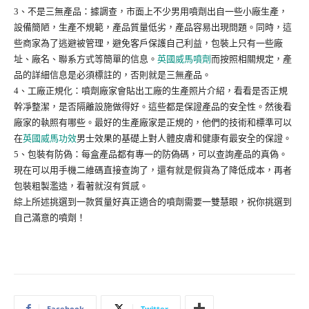
3、不是三無產品：據調查，市面上不少男用噴劑出自一些小廠生產，
設備簡陋，生產不規範，產品質量低劣，產品容易出現問題。同時，這
些商家為了逃避被管理，避免客戶保護自己利益，包裝上只有一些廠
址、廠名、聯系方式等簡單的信息。
英國威馬噴劑
而按照相關規定，產
品的詳細信息是必須標註的，否則就是三無產品。
4、工廠正規化：噴劑廠家會貼出工廠的生產照片介紹，看看是否正規
幹凈整潔，是否隔離設施做得好。這些都是保證產品的安全性。然後看
廠家的執照有哪些。最好的生產廠家是正規的，他們的技術和標準可以
在
英國威馬功效
男士效果的基礎上對人體皮膚和健康有最安全的保證。
5、包裝有防偽：每盒產品都有專一的防偽碼，可以查詢產品的真偽。
現在可以用手機二維碼直接查詢了，還有就是假貨為了降低成本，再者
包裝粗製濫造，看著就沒有質感。
綜上所述挑選到一款質量好真正適合的噴劑需要一雙慧眼，祝你挑選到
自己滿意的噴劑！
Facebook
Twitter