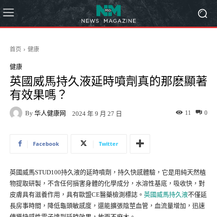
首页
健康
健康
英國威馬持久液延時噴劑真的那麽顯著
有效果嗎？
By
华人健康网
11
0
2024 年 9 月 27 日
Facebook
Twitter
英國威馬STUD100持久液的延時噴劑，持久快感體驗，它是用純天然植
物提取研製，不含任何損害身體的化學成分，水溶性基底，吸收快，對
皮膚具有滋養作用，具有歐盟CE醫藥檢測標誌。
英國威馬持久液
不僅延
長房事時間，降低龜頭敏感度，還能擴張陰莖血管，血流量增加，迅速
傳導快感性電子達到延時效果，故而不麻木。