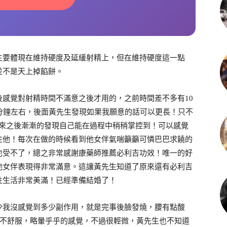
主要體現在維持硬度及延緩射精上，但在維持硬度這一點
並不是天上掉餡餅。
感覺對射精時間不滿意之後才用的，之前時間差不多有10
分鐘左右，後面黃先生發現如果我願意的話可以更長！只不
起來之後漸漸的發現自己能在過程中稍稍掌控到！可以感覺
住他！每次在做的時候看到他女伴氣喘籲籲可憐巴巴求饒的
也受不了，總之非常感謝康藥師推薦必利吉功效！唯一的好
他女伴表現得非常滿意。這讓黃先生知道了原來還有必利吉
性生活非常美滿！已經準備結婚了！
少我沒感覺到多少副作用，就是完事後臉發燒，腰有點酸
的不舒服，略暈乎乎的感覺，不過很輕微，黃先生也不知道