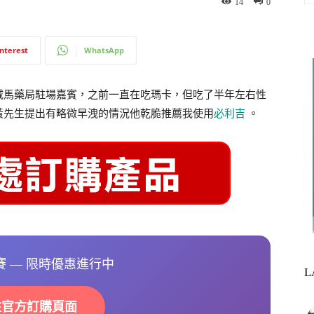
14
0
interest
WhatsApp
威馬藥局駐場嘉賓，之前一直在吃瑪卡，但吃了半年左右性
黃先生提出有略微早洩的情況他乾脆推薦我使用
必利吉
。
選賽 — 限時優惠進行中
L
往官方訂購頁面