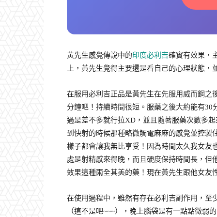
黃先生感覺傳說中的
印度必利吉
確實有效果，
上，黃先生覺得主要還是看自己的心理狀態，
在服用必利吉正品是黃先生在先服用威而鋼之後
分鐘吧！持續時間很短。服藥之後大約能有30
過是差不多就行拉XD，並且隨著服藥次數多
到快射的時候那種略微觸電麻麻的感覺並控製
樣子都會讓我無比享受！因為時間太久我女友
處是射精感來得晚，而且硬度保持時間長，但
效果這種兩全其美的藥！現在黃先生跟他女友
在使用過程中，雖然有存在必利吉副作用，至
（這不是吧~~~），晚上腦袋是有一點點微弱