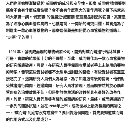
人們也開始逐漸懷疑起‘威而鋼’的成分和安全性。那麼‘威而鋼’這個藥到
底會不會有什麼成癮性呢？會不會有什麼重大的副作用呢？接下來就來
和大家講一講。‘威而鋼’的發展史‘威而鋼’這個藥品制造的初衷，其實是
為了治療心腦血管疾病的。也就是說，一開始的研究目標，其實是為了
制造出一款心血管藥物的。那麼這個藥是如何從心血管藥物的道路上
“走歪”了的呢？
1991年，發明威而鋼的藥物研發公司，開始對威而鋼進行臨牀試驗，
可是，實驗的結果卻十分的不理想。至此，威而鋼作為一款心血管藥物
的研究徹底破產。可是，在研究人員準備回收受試者手上未使用的藥物
的時候，發現這些受試者都不太想拿出剩餘的藥物，有些受試者甚至直
接吃完了。這讓研究人員們大為疑惑，為了知道這背後的情況，他們對
受試者進行詢問。經過詢問，研究人員才發現，威而鋼雖然對於心腦血
管疾病的治療效果不佳，但是對於性生活的改善卻具有很好的改善作
用。於是，研究人員們重啓有關於威而鋼的研究，最終，威而鋼通過了
一系列的臨牀試驗，並在1998年上市，成為世界上最為暢銷的藥物之
一。‘威而鋼’到底有沒有成癮性？要回答這個問題，首先要知道威而鋼
的作用方式以及化學成分。