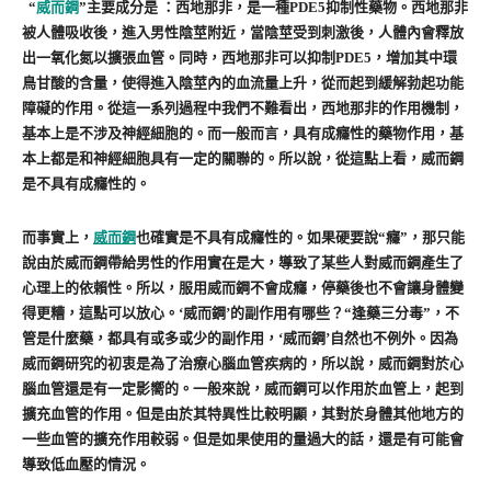
“
威而鋼
”主要成分是 ：西地那非，是一種PDE5抑制性藥物。西地那非
被人體吸收後，進入男性陰莖附近，當陰莖受到刺激後，人體內會釋放
出一氧化氮以擴張血管。同時，西地那非可以抑制PDE5，增加其中環
鳥甘酸的含量，使得進入陰莖內的血流量上升，從而起到緩解勃起功能
障礙的作用。從這一系列過程中我們不難看出，西地那非的作用機制，
基本上是不涉及神經細胞的。而一般而言，具有成癮性的藥物作用，基
本上都是和神經細胞具有一定的關聯的。所以說，從這點上看，威而鋼
是不具有成癮性的。
而事實上，
威而鋼
也確實是不具有成癮性的。如果硬要說“癮”，那只能
說由於威而鋼帶給男性的作用實在是大，導致了某些人對威而鋼產生了
心理上的依賴性。所以，服用威而鋼不會成癮，停藥後也不會讓身體變
得更糟，這點可以放心。‘威而鋼’的副作用有哪些？“逢藥三分毒”，不
管是什麼藥，都具有或多或少的副作用，‘威而鋼’自然也不例外。因為
威而鋼研究的初衷是為了治療心腦血管疾病的，所以說，威而鋼對於心
腦血管還是有一定影嚮的。一般來說，威而鋼可以作用於血管上，起到
擴充血管的作用。但是由於其特異性比較明顯，其對於身體其他地方的
一些血管的擴充作用較弱。但是如果使用的量過大的話，還是有可能會
導致低血壓的情況。