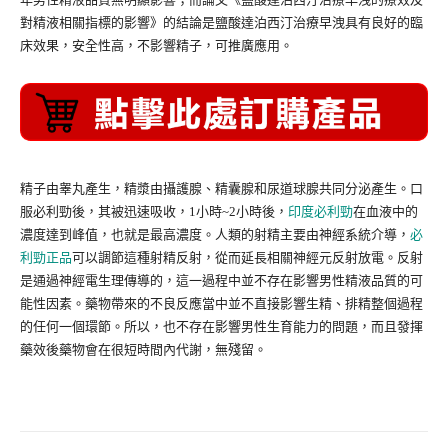
對精液相關指標的影響》的結論是鹽酸達泊西汀治療早洩具有良好的臨
床效果，安全性高，不影響精子，可推廣應用。
精子由睾丸產生，精漿由攝護腺、精囊腺和尿道球腺共同分泌產生。口
服必利勁後，其被迅速吸收，1小時~2小時後，
印度必利勁
在血液中的
濃度達到峰值，也就是最高濃度。人類的射精主要由神經系統介導，
必
利勁正品
可以調節這種射精反射，從而延長相關神經元反射放電。反射
是通過神經電生理傳導的，這一過程中並不存在影響男性精液品質的可
能性因素。藥物帶來的不良反應當中並不直接影響生精、排精整個過程
的任何一個環節。所以，也不存在影響男性生育能力的問題，而且發揮
藥效後藥物會在很短時間內代謝，無殘留。