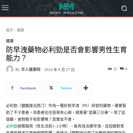
首页
健康
健康
防早洩藥物必利勁是否會影響男性生育
能力？
By
华人健康网
15
0
2024 年 9 月 27 日
Facebook
Twitter
必利勁（鹽酸達泊西汀）作為一種針對早洩（PE）研發的藥物，確實幫
助了不少患者。但患者往往容易有心病，總覺著“是藥三分毒”。用了這
個藥，會對精子有影響嗎？其實並不會。
必利勁
按需服用（性生活前1~2小時），能有效治療早洩，且短期對青
年男性精液品質無明顯影響；而論文《鹽酸達泊西汀治療早洩的療效及