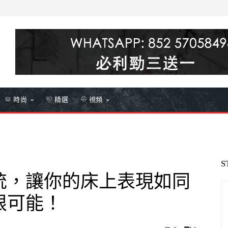
時尚
精選
視頻
S
統，讓你的床上表現如同
限可能！