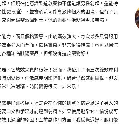
勃起，但現在他意識到這款藥物不僅能讓男性勃起，還能持
的性慾較強），並擔心這可能導致他個人的困境，但有了這
！感謝超級雙效犀利士，他的婚姻生活變得更加美滿。
性能力，而且價格實惠。由於藥效強大，每次最多只需服用
的效果強大而全面，價格實惠，非常值得推薦！蔡可以自信
的各種知名壯陽藥品，但都沒有這款藥物好！
的是，它的效果真的很好！然而，我使用了兩三次雙效犀利
續時間變長，但敏感度明顯降低。儘管仍然感到愉悅，但與
常常無法射精，時間變得很長，非常累！
們需要仔細考慮，這是否符合你的期望？儘管滿足了男人的
需要口交和手淫才能達到射精。如果使用避孕套，愉悅感可
物效果過強的原因！至於副作用方面，我感覺還好，服用後