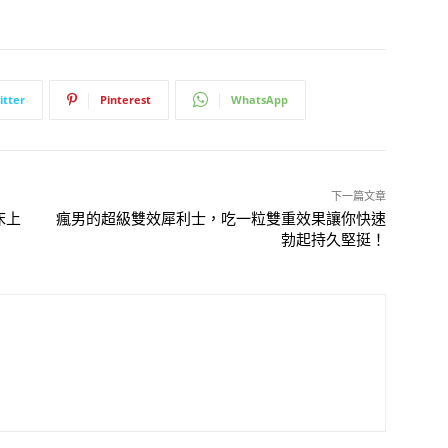
itter
Pinterest
WhatsApp
下一篇文章
床上
瘋男的超級雙效犀利士，吃一粒雙重效果讓你快速
勃起持久堅挺！