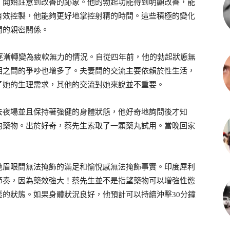
，開始註意到改善的跡象。他的勃起功能得到明顯改善，能
有效控製，他能夠更好地掌控射精的時間。這些積極的變化
間的親密關係。
逐漸轉變為疲軟無力的情況。自從四年前，他的勃起狀態無
相之間的爭吵也增多了。夫妻間的交流主要依賴於性生活，
了她的生理需求，其他的交流對她來說並不重要。
去夜場並且保持著強健的身體狀態，他好奇地詢問後才知
的藥物。出於好奇，蔡先生索取了一顆藥丸試用。當晚回家
她眉眼間無法掩飾的滿足和愉悅感無法掩飾事實。印度犀利
節奏，因為藥效強大！蔡先生並不是指望藥物可以增強性慾
的狀態。如果身體狀況良好，他預計可以持續沖擊30分鐘
。