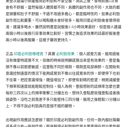
第壹次建議小劑量服用必利勁和不要空腹，測試之後，發現前面2次胃
會有不舒服，當然每個人體質都不同，具體的副作用也不同，大致的都
是頭暈和肚子不舒服。不過不用過多擔心，都是臨時性的，如果必利勁
副作用比較嚴重，可以喝點糖水會好很多。服用印度必利勁後會覺得很
渴，建議多喝水。雖然說明書是說服後1-3小時效果最好，但是個人建議
兩個小時以後進行房事效果比較好。習慣之後追求效果的話最好飯後壹
兩小時以後再服藥，這樣子藥效更持久。
正品
印度必利勁哪裡買
？真實
必利勁效果
：個人感覺方面，服用過後
沒有做愛時感覺不大，但做的時候就明顯感覺出來是有效果的，壹是龜
頭不像以前那麼敏感，這壹點不同於噴劑，噴劑是局部麻醉。在開始有
意識控制速度的情況下能夠感覺到不像以往感覺來的快，即便停下也剎
不住車，把控意識增強，閾值增加了。即便有射精的慾望，稍微減緩壹
下頻率和速度就能輕鬆控制住。個人為例，壹般想射的話頻率怎麼也要
每秒三四次以上的頻率衝擊三分鐘左右，想持久壹點麼就慢壹點或者換
個姿勢。沒吃之前我差不多只能堅持三四分鐘，服用之後輕鬆15分鐘以
上，不得不說必利勁真的是個不錯的藥物。
出現副作用應該怎麼辦？關於印度必利勁副作用，任何一款內服壯陽藥
或多或少有一些副作用，臨床驗證必利勁副作用主要表現在部分男性服