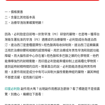
一，價格實惠
二，含量比其他版本高
三，治療早洩效果確實明顯！
因為，必利勁是目前唯一針對早洩（PE）研發的藥物，也是唯一獲得台
灣衛生署批准的早洩（PE）適應症的治療藥物。必利勁成份為達泊西
汀，達泊西汀是壹種選擇性5-羥色胺再吸收抑制劑，達泊西汀這類藥廣
泛用於治療抑鬱和相關的感情障礙，用於治療成年男性早洩和勃起功能
障礙。而大腦性欲中心存在著5-羥色胺和多巴胺之類的化學物質，他們
能傳導強烈的射精衝動，而印度必利勁能幹擾抑制上述兩種化學物質，
達到延時射精時間的目的。簡單直白的說，必利勁能改善延時男性時
間，主要作用就是成分中有可以抑制大腦性衝動神經的藥物，讓其神經
不那麼活躍，從而進行延時。
印度必利勁
副作用大嗎？出現副作用應該怎麼辦？看了標題是不是很震
驚，別擔心，繼續往下面看：