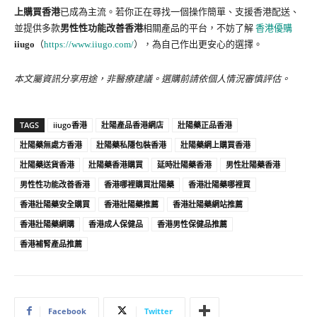
上購買香港
已成為主流。若你正在尋找一個操作簡單、支援香港配送、
並提供多款
男性性功能改善香港
相關產品的平台，不妨了解
香港優購
iiugo
（
https://www.iiugo.com/
），為自己作出更安心的選擇。
本文屬資訊分享用途，非醫療建議。選購前請依個人情況審慎評估。
TAGS
iiugo香港
壯陽產品香港網店
壯陽藥正品香港
壯陽藥無處方香港
壯陽藥私隱包裝香港
壯陽藥網上購買香港
壯陽藥送貨香港
壯陽藥香港購買
延時壯陽藥香港
男性壯陽藥香港
男性性功能改善香港
香港哪裡購買壯陽藥
香港壯陽藥哪裡買
香港壯陽藥安全購買
香港壯陽藥推薦
香港壯陽藥網站推薦
香港壯陽藥網購
香港成人保健品
香港男性保健品推薦
香港補腎產品推薦
Facebook
Twitter