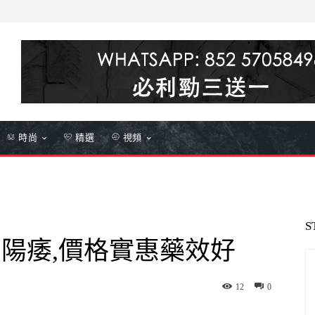
時尚
精選
視頻
S
專治陽痿,價格實惠藥效好
12
0