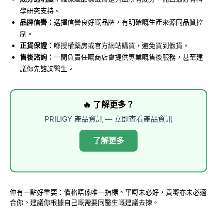
學研究支持。
品牌信譽：
選擇信譽良好嘅品牌，有明確嘅生產來源同品質控
制。
正貨保證：
喺授權藥房或官方網站購買，避免買到假貨。
售後諮詢：
一間負責任嘅商店會提供專業嘅售後服務，甚至建
議你先諮詢醫生。
🔥 了解更多？
PRILIGY 產品資訊 — 立即查看產品資訊
了解更多
仲有一點好重要：價格唔係唯一指標。平嘢未必好，貴嘢亦未必適
合你。建議你根據自己嘅需要同醫生嘅建議去揀。