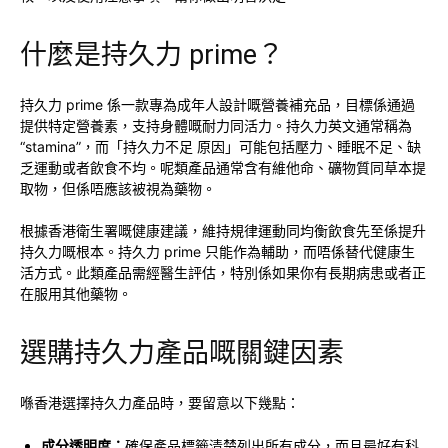
什麼是持久力 prime？
持久力 prime 係一款專為成年人設計嘅營養補充品，目標係通過
提供特定營養素，支持身體嘅耐力同活力。持久力英文通常稱為
“stamina”，而「持久力不足 原因」可能包括壓力、睡眠不足、缺
乏運動或者飲食不均。呢類產品通常含有維他命、礦物質同草本提
取物，但係唔應該被視為藥物。
根據香港衛生署嘅健康建議，維持規律運動同均衡飲食先至係提升
持久力嘅根本。持久力 prime 只能作為輔助，而唔係替代健康生
活方式。此類產品需經醫生評估，特別係如果你有長期病患或者正
在服用其他藥物。
選購持久力產品嘅關鍵因素
喺香港選擇持久力產品時，要留意以下幾點：
成分透明度：
確保產品標籤清楚列出所有成分，而且最好有科