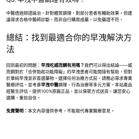
中醫透過辯證論治，針對體質調理，對部分患者有輔助效果。但建
議尋求合格中醫師診斷，而非自行購買成藥，以免藥證不符。
總結：找到最適合你的早洩解決方
法
回到最初的問題：
早洩吃威而鋼有用嗎？
我們可以得出結論——威
而鋼對於「合併勃起功能障礙」的早洩患者可能間接有幫助，但對
於單純早洩並非首選藥物。選擇任何治療方式前，請務必尋求專業
醫療評估，並考慮
早洩中醫
調理、行為治療等多元方案。本站產品
經醫生評估，提供100%原廠正品，並以保密方式送貨，讓您安心
選購，重拾自信。
免責聲明：
本文內容僅供參考，不能取代專業醫療意見。