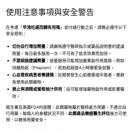
使用注意事項與安全警告
在考慮「
早洩吃威而鋼有用嗎
」並付諸行動之前，請務必遵守以下
安全原則：
切勿自行增加劑量：
請嚴格遵守醫師指示或藥品說明書的建議
劑量，每日最多服用一次，不可為了追求效果而加倍。
不要超過建議劑量：
過量服用可能增加嚴重副作用風險，例如
持續勃起（Priapism），若勃起超過4小時需緊急就醫。
心血管疾病患者需謹慎：
近期曾發生心肌梗塞或中風者，應避
免使用此類藥物。
禁止與酒精或葡萄柚汁併用：
這可能增強藥物副作用或影響藥
效。
衛生署及美國FDA均提醒，此類藥物屬於醫師處方用藥，不適合自
行用藥。每個人的身體狀況不同，
此類產品需經醫生評估
後方可使
用，以確保用藥安全。