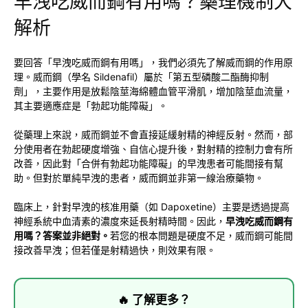
早洩吃威而鋼有用嗎？藥理機制大
解析
要回答「早洩吃威而鋼有用嗎」，我們必須先了解威而鋼的作用原
理。威而鋼（學名 Sildenafil）屬於「第五型磷酸二酯酶抑制
劑」，主要作用是放鬆陰莖海綿體血管平滑肌，增加陰莖血流量，
其主要適應症是「勃起功能障礙」。
從藥理上來說，威而鋼並不會直接延緩射精的神經反射。然而，部
分使用者在勃起硬度增強、自信心提升後，對射精的控制力會有所
改善，因此對「合併有勃起功能障礙」的早洩患者可能間接有幫
助。但對於單純早洩的患者，威而鋼並非第一線治療藥物。
臨床上，針對早洩的核准用藥（如 Dapoxetine）主要是透過提高
神經系統中血清素的濃度來延長射精時間。因此，
早洩吃威而鋼有
用嗎？答案並非絕對。
若您的根本問題是硬度不足，威而鋼可能間
接改善早洩；但若僅是射精過快，則效果有限。
🔥 了解更多？