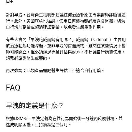
醒
針對早洩，台灣衛生福利部建議任何治療都應由專業醫師診斷後進
行。此外，美國FDA也強調，使用任何藥物都必須遵循醫囑，切勿
自行增加劑量或超過建議劑量，以免發生嚴重副作用。
有些人會問「早洩吃威而鋼有用嗎？」威而鋼（sildenafil）主要用
於治療勃起功能障礙，並非早洩的首選藥物。雖然在某些情況下醫
師可能開立，但必須經過專業評估與處方，不建議自行購買使用。
請務必諮詢醫生或藥師。
再次強調：此類產品需經醫生評估，不適合自行用藥。
FAQ
早洩的定義是什麼？
根據DSM-5，早洩定義為在性行為開始後一分鐘內反覆射精，並
造成明顯困擾，且持續超過三個月。