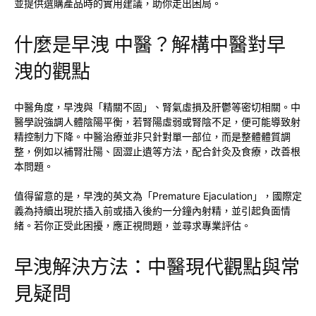
並提供選購產品時的實用建議，助你走出困局。
什麼是早洩 中醫？解構中醫對早
洩的觀點
中醫角度，早洩與「精關不固」、腎氣虛損及肝鬱等密切相關。中
醫學說強調人體陰陽平衡，若腎陽虛弱或腎陰不足，便可能導致射
精控制力下降。中醫治療並非只針對單一部位，而是整體體質調
整，例如以補腎壯陽、固澀止遺等方法，配合針灸及食療，改善根
本問題。
值得留意的是，早洩的英文為「Premature Ejaculation」，國際定
義為持續出現於插入前或插入後約一分鐘內射精，並引起負面情
緒。若你正受此困擾，應正視問題，並尋求專業評估。
早洩解決方法：中醫現代觀點與常
見疑問