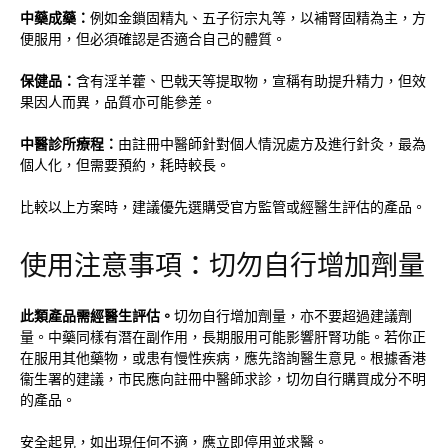
中藥成藥：
例如金鎖固精丸、五子衍宗丸等，以補腎固精為主，方
便服用，但必須確認是否適合自己的體質。
保健品：
含有淫羊藿、巴戟天等提取物，宣稱有助提升精力，但效
果因人而異，品質亦可能參差。
中醫診所療程：
由註冊中醫師針對個人情況處方及進行針灸，最為
個人化，但需要預約，耗時較長。
比較以上方案時，建議優先選購受官方監管或經醫生評估的產品。
使用注意事項：切勿自行增加劑量
此類產品需經醫生評估。
切勿自行增加劑量，亦不要超過建議劑
量。中藥同樣有潛在副作用，長期服用可能影響肝腎功能。若你正
在服用其他藥物，或患有慢性疾病，應先諮詢醫生意見。根據香港
衞生署的建議，市民應向註冊中醫師求診，切勿自行購買成分不明
的產品。
安全起見，如出現任何不適，應立即停用並求醫。