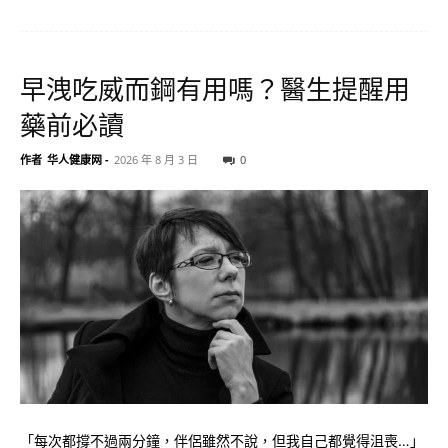
早洩吃威而鋼有用嗎？醫生提醒用
藥前必讀
作者
华人健康网
-
2026 年 8 月 3 日
0
「每次都撐不過兩分鐘，伴侶雖然不說，但我自己都覺得沮喪…」