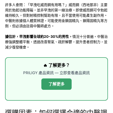
許多人會問：「早洩吃威而鋼有用嗎？」威而鋼（西地那非）主要
用於勃起功能障礙，並非早洩的第一線治療。即使威而鋼可令勃起
維持較久，但對射精控制幫助有限，且不當使用可能產生副作用。
中醫則依據個人體質辨證，可能使用金鎖固精丸、鎖陽固精丸等方
劑，但必須由註冊中醫師處方。
據估計，早洩影響全球約20-30%的男性，
情況十分普遍。中醫治
療強調整體平衡，透過改善腎氣、疏肝解鬱，提升患者控制力，並
減少復發機會。
🔥 了解更多？
PRILIGY 產品資訊 — 立即查看產品資訊
了解更多
選購因素：如何選擇合適的中醫調