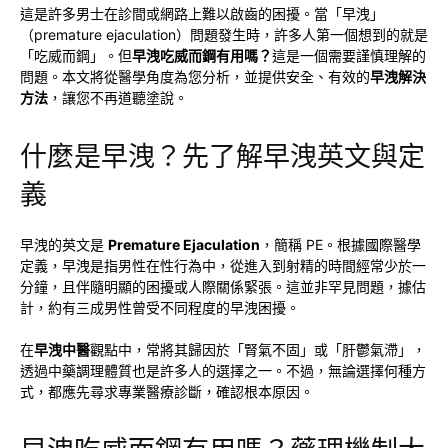
這是許多男士在診間或網路上難以啟齒的困擾。當「早洩」
（premature ejaculation）問題發生時，許多人第一個想到的就是
「吃威而鋼」。但
早洩吃威而鋼有用嗎？
這是一個需要謹慎理解的
問題。本文將從醫學角度為您分析，並提供安全、有效的
早洩解決
方法
，讓您不再道聽塗說。
什麼是早洩？先了解早洩英文與定
義
早洩的英文是
Premature Ejaculation
，簡稱 PE。根據國際醫學
定義，早洩是指男性在性行為中，從進入到射精的時間經常少於一
分鐘，且伴隨明顯的困擾或人際關係緊張。這並非罕見問題，據估
計，約有三成男性曾受不同程度的早洩困擾。
在
早洩中醫
觀點中，常將其歸因於「腎氣不固」或「肝鬱氣滯」，
透過中藥調理體質也是許多人的選擇之一。不過，無論選擇何種方
式，都應先尋求專業醫療診斷，確認根本原因。