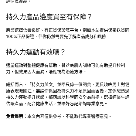
評估嘅產品。
持久力產品邊度買至有保障？
應該選擇信譽良好、有正貨保證嘅平台。例如本站提供保密送貨同
100%正品保證，但你仍然需要先了解產品成分和風險。
持久力運動有效嗎？
適量運動對整體健康有幫助，骨盆底肌肉訓練可能有助提升控制
力，但效果因人而異，唔應視為治療方法。
總括而言，「持久力英文」並唔只係一個詞彙，更反映咗男士對健
康表現嘅關注。無論你係因為持久力不足原因而困擾，定係想透過
持久力運動提升狀態，都應該以科學同安全為前提。選擇經醫生評
估嘅產品，配合健康生活，並唔好忘記諮詢專業意見。
免責聲明：
本文內容僅供參考，不能取代專業醫療意見。