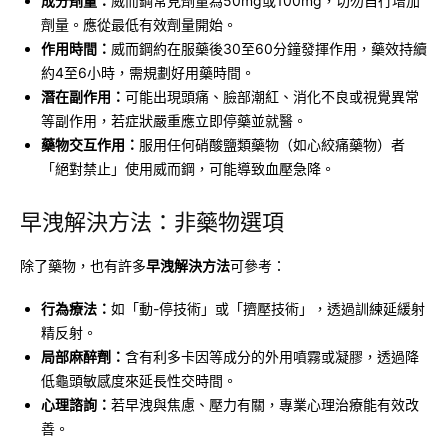
成分劑量：
威而鋼常見劑量為50mg或100mg，切勿自行增加
劑量。應從最低有效劑量開始。
作用時間：
威而鋼約在服藥後30至60分鐘發揮作用，藥效持續
約4至6小時，需規劃好用藥時間。
潛在副作用：
可能出現頭痛、臉部潮紅、消化不良或視覺異常
等副作用，若症狀嚴重應立即停藥並就醫。
藥物交互作用：
服用任何硝酸鹽類藥物（如心絞痛藥物）者
「絕對禁止」使用威而鋼，可能導致血壓急降。
早洩解決方法：非藥物選項
除了藥物，也有許多
早洩解決方法
可參考：
行為療法：
如「動-停技術」或「擠壓技術」，透過訓練延緩射
精反射。
局部麻醉劑：
含有利多卡因等成分的外用噴霧或凝膠，透過降
低龜頭敏感度來延長性交時間。
心理諮詢：
若早洩與焦慮、壓力有關，專業心理治療能有效改
善。