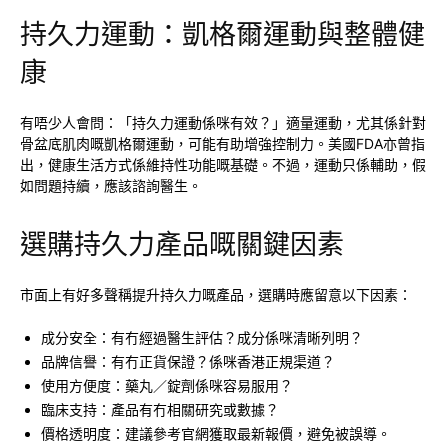
持久力運動：凱格爾運動與整體健
康
有唔少人會問：「持久力運動係咪有效？」適量運動，尤其係針對
骨盆底肌肉嘅凱格爾運動，可能有助增強控制力。美國FDA亦曾指
出，健康生活方式係維持性功能嘅基礎。不過，運動只係輔助，假
如問題持續，應該諮詢醫生。
選購持久力產品嘅關鍵因素
市面上有好多聲稱提升持久力嘅產品，選購時應留意以下因素：
成分安全：有冇經過醫生評估？成分係咪清晰列明？
品牌信譽：有冇正貨保證？係咪香港正規渠道？
使用方便度：藥丸／錠劑係咪容易服用？
臨床支持：產品有冇相關研究或數據？
價格透明度：建議參考官網獲取最新報價，避免被誤導。