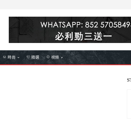
時尚
精選
視頻
S