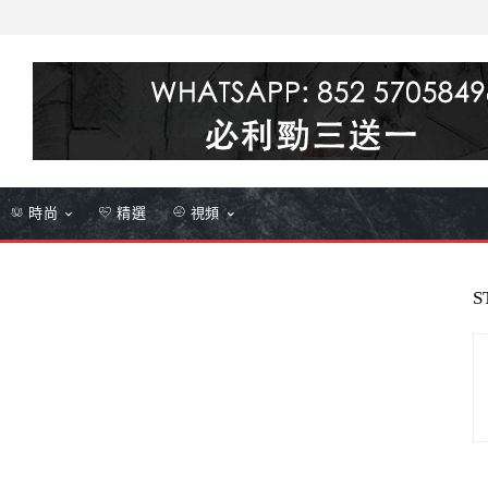
時尚
精選
視頻
S