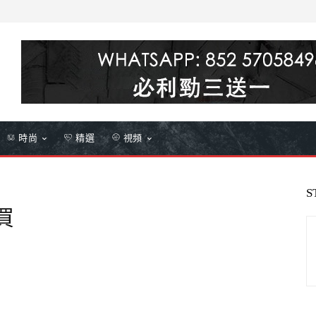
時尚
精選
視頻
S
買