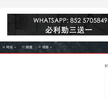
時尚
精選
視頻
S