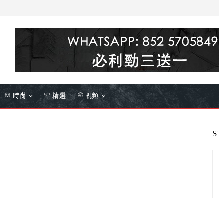
時尚
精選
視頻
S