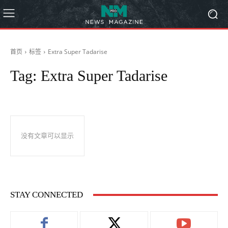
首页
标签
Extra Super Tadarise
Tag:
Extra Super Tadarise
没有文章可以显示
STAY CONNECTED