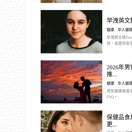
早洩英文
健康
华人健
早洩英文係Pre
效，並提供安
2026
推...
健康
华人健
男性健康檢查
FAQ。
保健品食
更...