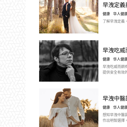
早洩定義
健康
华人健
了解早洩定義
早洩吃威
健康
华人健
早洩吃威而鋼
提供安全有效
早洩中醫調
健康
华人健
想知早洩中醫
作出明智選擇