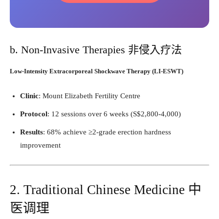
b. Non-Invasive Therapies 非侵入疗法
Low-Intensity Extracorporeal Shockwave Therapy (LI-ESWT)​
Clinic
: Mount Elizabeth Fertility Centre
Protocol
: 12 sessions over 6 weeks (S$2,800-4,000)
Results
: 68% achieve ≥2-grade erection hardness
improvement
2. Traditional Chinese Medicine 中
医调理