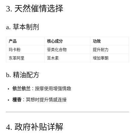
3. 天然催情选择
a. 草本制剂
产品
核心成分
功效
玛卡粉
苷类化合物
提升耐力
东革阿里
苦木素
增加睾酮
b. 精油配方
依兰依兰
​：按摩使用增强情趣
檀香
​：冥想时提升情感连接
4. 政府补贴详解