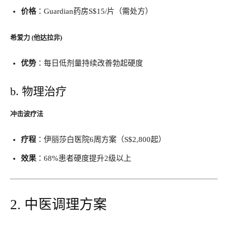
价格
​：Guardian药房S$15/片（需处方）
希爱力 (他达拉非)​
优势
​：每日低剂量持续改善勃起硬度
b. 物理治疗
冲击波疗法
疗程
​：伊丽莎白医院6周方案（S$2,800起）
效果
​：68%患者硬度提升2级以上
2. 中医调理方案