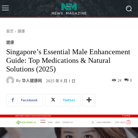
首页
健康
健康
Singapore’s Essential Male Enhancement
Guide: Top Medications & Natural
Solutions (2025)
By
华人健康网
24
0
2025 年 8 月 1 日
Facebook
Twitter