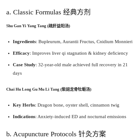
a. Classic Formulas 经典方剂
Shu Gan Yi Yang Tang (疏肝益阳汤)​
Ingredients
: Bupleurum, Aurantii Fructus, Cnidium Monnieri
Efficacy
: Improves liver qi stagnation & kidney deficiency
Case Study
: 32-year-old male achieved full recovery in 21
days
Chai Hu Long Gu Mu Li Tang (柴胡龙骨牡蛎汤)​
Key Herbs
: Dragon bone, oyster shell, cinnamon twig
Indications
: Anxiety-induced ED and nocturnal emissions
b. Acupuncture Protocols 针灸方案