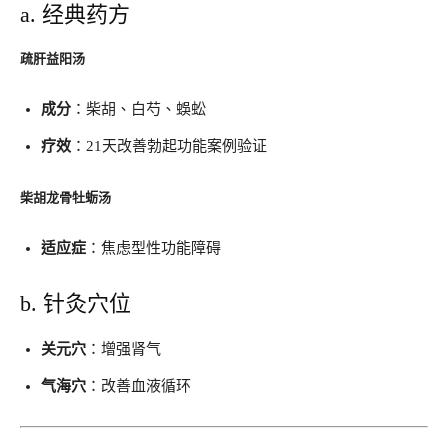
a. 经典药方
疏肝益阳汤
成分
​：柴胡、白芍、蜈蚣
疗效
​：21天改善勃起功能案例验证
柴胡龙骨牡蛎汤
适应症
​：焦虑型性功能障碍
b. 针灸穴位
关元穴
​：增强肾气
气海穴
​：改善血液循环