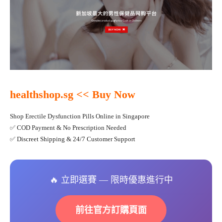
healthshop.sg
<< Buy Now
Shop Erectile Dysfunction Pills Online in Singapore
✅ COD Payment & No Prescription Needed
✅ Discreet Shipping & 24/7 Customer Support
🔥 立即選賽 — 限時優惠進行中
前往官方訂購頁面