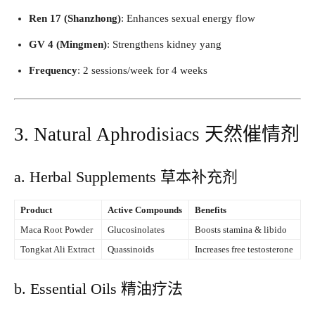
Ren 17 (Shanzhong)​
: Enhances sexual energy flow
GV 4 (Mingmen)​
: Strengthens kidney yang
Frequency
: 2 sessions/week for 4 weeks
3. Natural Aphrodisiacs 天然催情剂
a. Herbal Supplements 草本补充剂
Product
Active Compounds
Benefits
Maca Root Powder
Glucosinolates
Boosts stamina & libido
Tongkat Ali Extract
Quassinoids
Increases free testosterone
b. Essential Oils 精油疗法