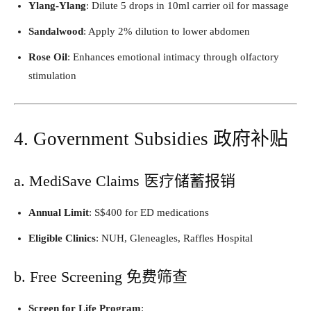
Ylang-Ylang
: Dilute 5 drops in 10ml carrier oil for massage
Sandalwood
: Apply 2% dilution to lower abdomen
Rose Oil
: Enhances emotional intimacy through olfactory
stimulation
4. Government Subsidies 政府补贴
a. MediSave Claims 医疗储蓄报销
Annual Limit
: S$400 for ED medications
Eligible Clinics
: NUH, Gleneagles, Raffles Hospital
b. Free Screening 免费筛查
Screen for Life Program
: