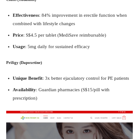
Effectiveness
: 84% improvement in erectile function when
combined with lifestyle changes
Price
: S$4.5 per tablet (MediSave reimbursable)
Usage
: 5mg daily for sustained efficacy
Priligy (Dapoxetine)​
Unique Benefit
: 3x better ejaculatory control for PE patients
Availability
: Guardian pharmacies (S$15/pill with
prescription)