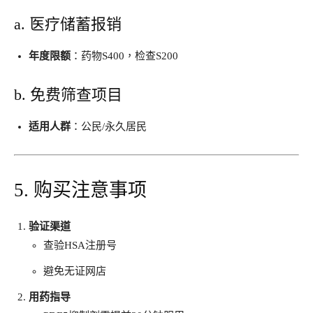
a. 医疗储蓄报销
年度限额
​：药物S
400
，检查
S
200
b. 免费筛查项目
适用人群
​：公民/永久居民
5. 购买注意事项
验证渠道
查验HSA注册号
避免无证网店
用药指导